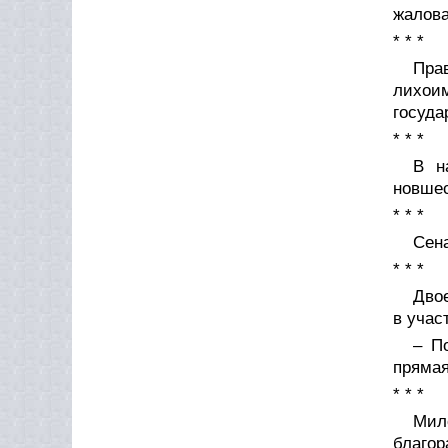
жалова
* * *
Пра
лихоим
госуда
* * *
В н
новше
* * *
Сена
* * *
Дво
в учас
– П
прямая
* * *
Мил
благор