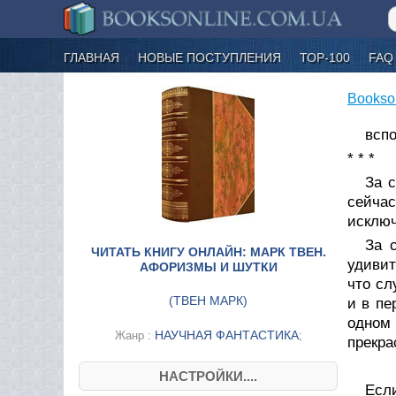
ГЛАВНАЯ
НОВЫЕ ПОСТУПЛЕНИЯ
ТОР-100
FAQ
Bookso
всп
* * *
За 
сейчас
исключ
За 
ЧИТАТЬ КНИГУ ОНЛАЙН: МАРК ТВЕН.
удивит
АФОРИЗМЫ И ШУТКИ
что сл
(
ТВЕН МАРК
)
и в пе
одном 
НАУЧНАЯ ФАНТАСТИКА
Жанр :
;
прекра
НАСТРОЙКИ....
Если