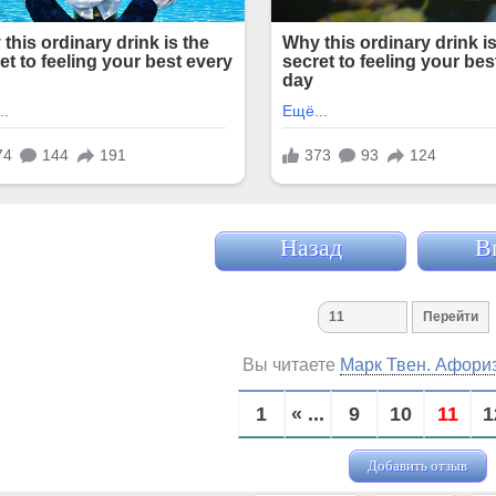
Назад
В
Вы читаете
Марк Твен. Афори
1
« ...
9
10
11
1
Добавить отзыв