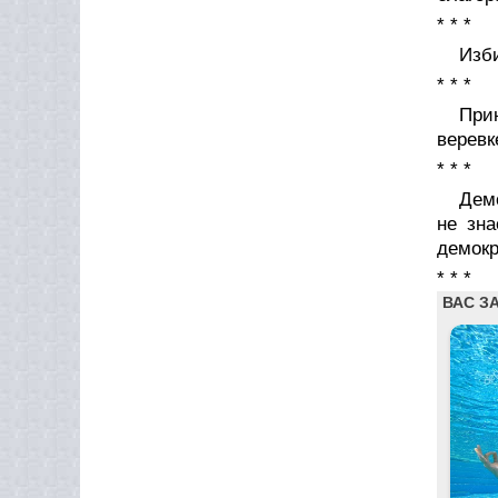
* * *
Изби
* * *
При
веревк
* * *
Дем
не зн
демокр
* * *