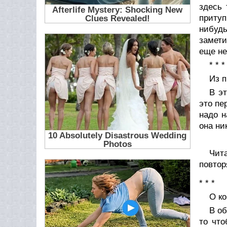
здесь 
притуп
нибуд
замети
еще не
* * *
Из п
В э
это пе
надо н
она ни
Чит
повтор
* * *
О к
В об
то что