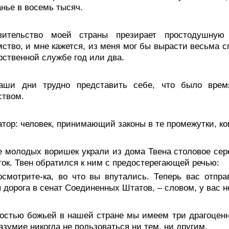
нье в восемь тысяч.
вительство моей страны презирает простодушную 
ство, и мне кажется, из меня мог бы вырасти весьма 
рственной службе год или два.
аши дни трудно представить себе, что было время
ством.
тор: человек, принимающий законы в те промежутки, ког
е молодых воришек украли из дома Твена столовое сер
ток. Твен обратился к ним с предостерегающей речью:
осмотрите-ка, во что вы впутались. Теперь вас отпр
 дорога в сенат Соединенных Штатов, – словом, у вас н
остью божьей в нашей стране мы имеем три драгоценны
азумие никогда не пользоваться ни тем, ни другим.