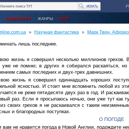
Р
АУДИОКНИГИ
ЖАНРЫ
БЛОГ
nline.com.ua
Научная фантастика
Марк Твен. Афориз
оминать лишь последнее.
свою жизнь я совершил несколько миллионов грехов. В
 уже не помню; в других я собирался раскаяться, но 
ением самых последних и двух-трех давнишних.
свою жизнь я совершил одиннадцать хороших поступк
ельной ясностью. И стоит мне вспомнить любой из эти
учается не реже пятидесяти двух раз в год. И раскаиваю
рвый раз. Если я просыпаюсь ночью, они уже тут как т
из своих грехов я не раскаивался с таким неизменным
сных и благородных поступках.
О ПОГОДЕ
 вам не нравится погода в Новой Англии, подождите не