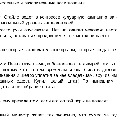
сленные и разорительные ассигнования.
л Стайлс ведет в конгрессе кулуарную кампанию за 
 моральный уровень законодателей:
росто руки опускаются. Нет ни одного человека наст
шись, оставаться продавшимся, несмотря ни на что.
 некоторые законодательные органы, которые продаютс
ям Пенн стяжал вечную благодарность дикарей тем, что
к, потому что по тем временам и она была в дикови
ьвания и щедро уплатил за нее владельцам, вручив им 
жанных одеял. Купил целый штат! По нынешним
дательное собрание штата.
 ему президентом, если его до той поры не повесят.
нный министр живет так экономно, что сумел за го