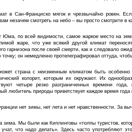
мат в Сан-Франциско мягок и чрезвычайно ровен. Есл
 вам незачем смотреть на небо – вы просто смотрите в к
т Юма, по всей видимости, самое жаркое место на зем
пимой жаре, что уже всякий другой климат перенося
го гарнизона после своей смерти, как и следовало ожид
 точку; он немедленно протелеграфировал оттуда,
чтоб
может страна с неизменным климатом быть особенно к
ический колорит, которым их окружают. Их однообраз
твуют четыре резко разграниченных времени года, в
ый любитель природы приветствует каждое время года к
ранции нет зимы, нет лета и нет нравственности. За вы
а зима. Мы были как Киплинговы «толпы туристов, кот
 учат, что надо делать». Здесь часто употребляют эт