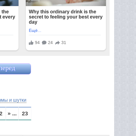
перед
змы и шутки
2
» ...
23