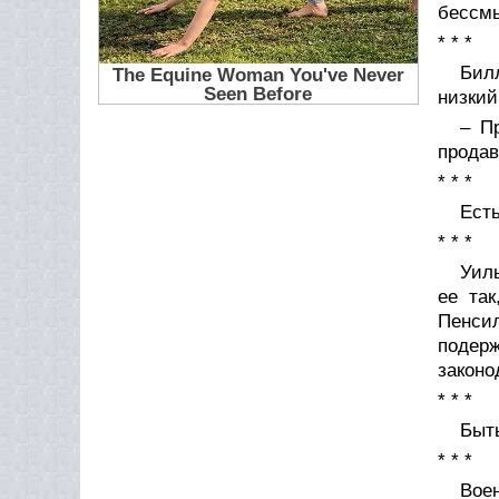
бессмы
* * *
Бил
низкий
– П
продав
* * *
Есть
* * *
Уиль
ее та
Пенсил
подер
законо
* * *
Быть
* * *
Вое