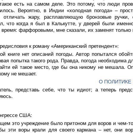
такое есть на самом деле. Это потому, что люди про
илось. Вероятно, в Индии «холодная погода» – прос
ь отличать жару, расплавляющую бронзовые ручки, о
л, что когда я был в Калькутте, у дверей были имен
 время: фарфоровыми, мне сказали, их заменят только 
редисловия к роману «Американский претендент»:
той книге нет описаний погоды. Автор попытался обой
рвая попытка такого рода. Правда, погода необходима д
айти ей такое место, где бы она никому не мешала. О
кому не мешает.
О ПОЛИТИКЕ
атель, представь себе, что ты идиот; а теперь предс
яюсь.
онгрессе США:
щем это учреждение было притоном для воров и чем-то
бы эти воры крали для своего кармана – нет, они в