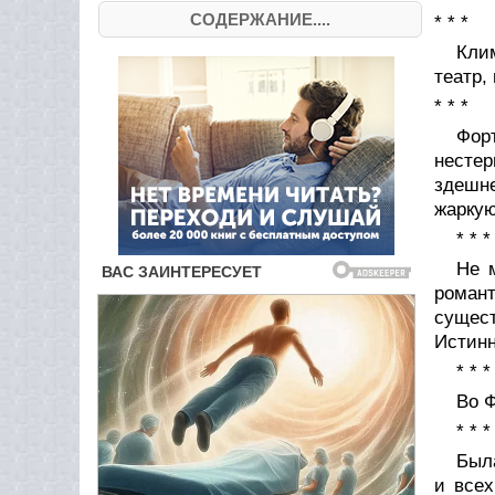
СОДЕРЖАНИЕ....
* * *
Кли
театр,
* * *
Фор
нестер
здешне
жаркую
* * *
Не 
романт
сущес
Истинн
* * *
Во Ф
* * *
Был
и всех