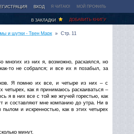
ЕГИСТРАЦИЯ
ВХОД
Я ЧИТАЮ!
МОЙ ПРОФИЛЬ
ДОБАВИТЬ КНИГУ
В ЗАКЛАДКИ
мы и шутки - Твен Марк
Стр. 11
о многих из них я, возможно, раскаялся, но
как-то не собрался; и все их я позабыл, за
ов. Я помню их все, и четыре из них – с
х четырех, как я принимаюсь раскаиваться –
сь я в них все с той же жгучей горестью, как
ут и составляют мне компанию до утра. Ни в
 пылом и искренностью, как в этих четырех
сколько минут.