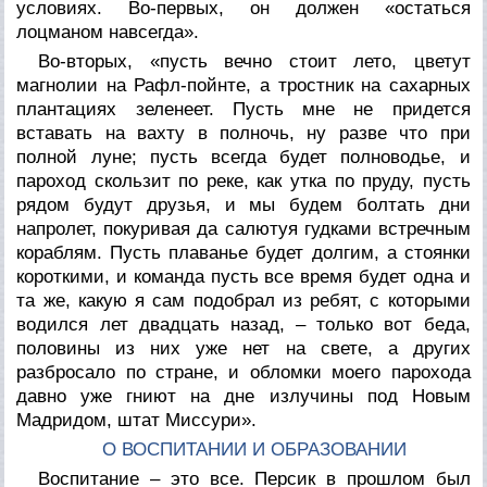
условиях. Во-первых, он должен «остаться
лоцманом навсегда».
Во-вторых, «пусть вечно стоит лето, цветут
магнолии на Рафл-пойнте, а тростник на сахарных
плантациях зеленеет. Пусть мне не придется
вставать на вахту в полночь, ну разве что при
полной луне; пусть всегда будет полноводье, и
пароход скользит по реке, как утка по пруду, пусть
рядом будут друзья, и мы будем болтать дни
напролет, покуривая да салютуя гудками встречным
кораблям. Пусть плаванье будет долгим, а стоянки
короткими, и команда пусть все время будет одна и
та же, какую я сам подобрал из ребят, с которыми
водился лет двадцать назад, – только вот беда,
половины из них уже нет на свете, а других
разбросало по стране, и обломки моего парохода
давно уже гниют на дне излучины под Новым
Мадридом, штат Миссури».
О ВОСПИТАНИИ И ОБРАЗОВАНИИ
Воспитание – это все. Персик в прошлом был