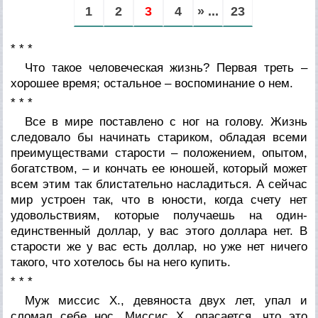
1
2
3
4
» ...
23
* * *
Что такое человеческая жизнь? Первая треть –
хорошее время; остальное – воспоминание о нем.
* * *
Все в мире поставлено с ног на голову. Жизнь
следовало бы начинать стариком, обладая всеми
преимуществами старости – положением, опытом,
богатством, – и кончать ее юношей, который может
всем этим так блистательно насладиться. А сейчас
мир устроен так, что в юности, когда счету нет
удовольствиям, которые получаешь на один-
единственный доллар, у вас этого доллара нет. В
старости же у вас есть доллар, но уже нет ничего
такого, что хотелось бы на него купить.
* * *
Муж миссис Х., девяноста двух лет, упал и
сломал себе нос. Миссис Х. опасается, что это