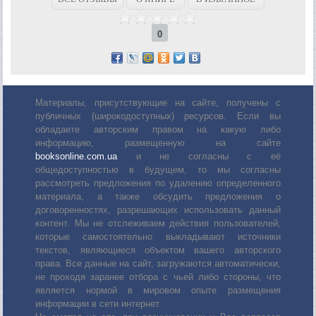
0
Материалы, присутствующие на сайте, получены с
публичных (широкодоступных) ресурсов. Если вы
обладаете авторским правом на какую либо
информацию, размещенную на сайте
booksonline.com.ua
и не согласны с её
общедоступностью в будущем, то мы согласны
рассмотреть предложения по удалению определенного
материала, а также обсудить предложения о
договоренностях, разрешающих использовать данный
контент. Мы не отслеживаем действия пользователей,
которые самостоятельно выкладывают источники
текстов, являющиеся объектом вашего авторского
права. Все данные на сайт, загружаются автоматически,
не проходя заранее отбора с чьей либо стороны, что
является нормой в мировом опыте размещения
информации в сети интернет.