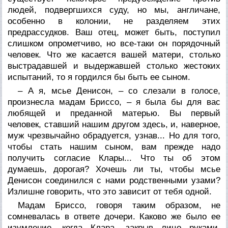
людей, подвергшихся суду, но мы, англичане,
особенно в колонии, не разделяем этих
предрассудков. Ваш отец, может быть, поступил
слишком опрометчиво, но все-таки он порядочный
человек. Что же касается вашей матери, столько
выстрадавшей и выдержавшей столько жестоких
испытаний, то я гордился бы быть ее сыном.
– А я, мсье Денисон, – со слезали в голосе,
произнесла мадам Бриссо, – я была бы для вас
любящей и преданной матерью. Вы первый
человек, ставший нашим другом здесь, и, наверное,
муж чрезвычайно обрадуется, узнав... Но для того,
чтобы стать нашим сыном, вам прежде надо
получить согласие Клары... Что ты об этом
думаешь, дорогая? Хочешь ли ты, чтобы мсье
Денисон соединился с нами родственными узами?
Излишне говорить, что это зависит от тебя одной.
Мадам Бриссо, говоря таким образом, не
сомневалась в ответе дочери. Каково же было ее
изумление, когда Клара, закрыв лицо руками,