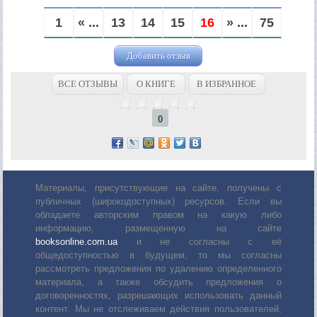
1
« ...
13
14
15
16
» ...
75
Добавить отзыв
ВСЕ ОТЗЫВЫ
О КНИГЕ
В ИЗБРАННОЕ
0
Материалы, присутствующие на сайте, получены с
публичных (широкодоступных) ресурсов. Если вы
обладаете авторским правом на какую либо
информацию, размещенную на сайте
booksonline.com.ua
и не согласны с её
общедоступностью в будущем, то мы согласны
рассмотреть предложения по удалению определенного
материала, а также обсудить предложения о
договоренностях, разрешающих использовать данный
контент. Мы не отслеживаем действия пользователей,