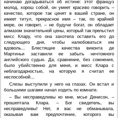
начинаю догадываться об истине: этот француз
молод, хорош собой, он умеет красиво говорить –
качество, которое так ценят в вашей стране, он
имеет титул, прекрасное имя – так, по крайней
мере, он говорит, – не будучи богат, он обладает
алмазом значительной цены, который так прельстил
мисс Клару, что она захотела оставить его до
следующего дня, чтобы налюбоваться им
вдоволь... Блестящие качества виконта де
Мартиньи заставили ее забыть ничтожного
английского судью. Да, сравнение, без сомнения,
было убийственно для меня, и мисс Клара с
неблагодарностью, на которую я считал ее
неспособной...
Слезы выступили у него на глазах. Он встал и
большими шагами начал ходить по комнате.
– Вы несправедливы ко мне, мсье Денисон, –
прошептала Клара. – Бог свидетель, вы
несправедливы! Нет, я вас не обманывала,
оказывая вам предпочтение, которого вы