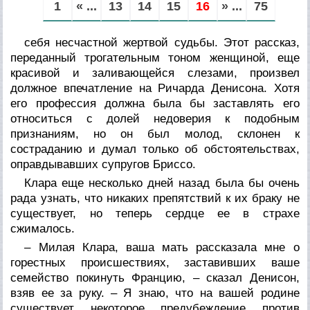
1
« ...
13
14
15
16
» ...
75
себя несчастной жертвой судьбы. Этот рассказ,
переданный трогательным тоном женщиной, еще
красивой и заливающейся слезами, произвел
должное впечатление на Ричарда Денисона. Хотя
его профессия должна была бы заставлять его
относиться с долей недоверия к подобным
признаниям, но он был молод, склонен к
состраданию и думал только об обстоятельствах,
оправдывавших супругов Бриссо.
Клара еще несколько дней назад была бы очень
рада узнать, что никаких препятствий к их браку не
существует, но теперь сердце ее в страхе
сжималось.
– Милая Клара, ваша мать рассказала мне о
горестных происшествиях, заставивших ваше
семейство покинуть Францию, – сказал Денисон,
взяв ее за руку. – Я знаю, что на вашей родине
существует некоторое предубеждение против