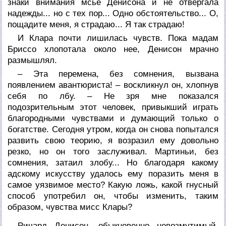
знаки внимания мсье Денисона и не отвергала
надежды... но с тех пор... Одно обстоятельство... О,
пощадите меня, я страдаю... Я так страдаю!
И Клара почти лишилась чувств. Пока мадам
Бриссо хлопотала около нее, Денисон мрачно
размышлял.
– Эта перемена, без сомнения, вызвана
появлением авантюриста! – воскликнул он, хлопнув
себя по лбу. – Не зря мне показался
подозрительным этот человек, привыкший играть
благородными чувствами и думающий только о
богатстве. Сегодня утром, когда он снова попытался
развить свою теорию, я возразил ему довольно
резко, но он того заслуживал. Мартиньи, без
сомнения, затаил злобу... Но благодаря какому
адскому искусству удалось ему поразить меня в
самое уязвимое место? Какую ложь, какой гнусный
способ употребил он, чтобы изменить, таким
образом, чувства мисс Клары?
Ричард Денисон, обыкновенно невозмутимый,