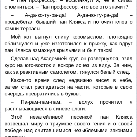
– Пан профессор! – воскликнул я, не в силах
опомниться. – Пан профессор, что все это значит?
– А-да-ко-ту-ра-да! А-да-ко-ту-ра-да! –
прощебетал бывший пан Клякса и поточил клюв о
камни террасы.
Мой кот выгнул спину коромыслом, плотоядно
облизнулся и уже изготовился к прыжку, как вдруг
пан Клякса взмахнул крыльями и был таков!
Сделав над Академией круг, он развернулся, взял
курс на юго-восток и вскоре исчез из виду. За ним,
как за реактивным самолетом, тянулся белый след.
Какое-то время след недвижно висел в небе,
затем стал распадаться на части, которые в свою
очередь превратились в буквы.
– Па-рам-пам-пам, – вслух прочитал я
расплывающиеся в синеве слоги.
Этой незатейливой песенкой пан Клякса
возвещал миру о триумфе своего гения и о своей
победе над считавшимися незыблемыми законами