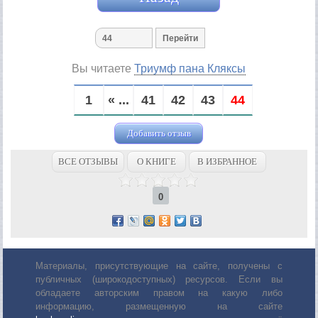
Вы читаете
Триумф пана Кляксы
1
« ...
41
42
43
44
Добавить отзыв
ВСЕ ОТЗЫВЫ
О КНИГЕ
В ИЗБРАННОЕ
0
Материалы, присутствующие на сайте, получены с
публичных (широкодоступных) ресурсов. Если вы
обладаете авторским правом на какую либо
информацию, размещенную на сайте