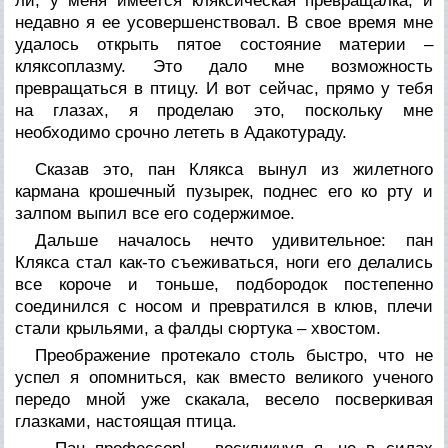
ли, у меня имеется кляксическая превращалка, и
недавно я ее усовершенствовал. В свое время мне
удалось открыть пятое состояние материи –
кляксоплазму. Это дало мне возможность
превращаться в птицу. И вот сейчас, прямо у тебя
на глазах, я проделаю это, поскольку мне
необходимо срочно лететь в Адакотураду.
Сказав это, пан Клякса вынул из жилетного
кармана крошечный пузырек, поднес его ко рту и
залпом выпил все его содержимое.
Дальше началось нечто удивительное: пан
Клякса стал как-то съеживаться, ноги его делались
все короче и тоньше, подбородок постепенно
соединился с носом и превратился в клюв, плечи
стали крыльями, а фалды сюртука – хвостом.
Преображение протекало столь быстро, что не
успел я опомниться, как вместо великого ученого
передо мной уже скакала, весело посверкивая
глазками, настоящая птица.