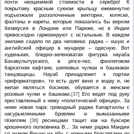
почти неоценимой стоимости в серебро! К
покрытому красным сукном крыльцу ежеминутно
подъезжали раззолоченные виктории, коляски,
фаэтоны и кареты, которые показались бы верхом
безвкусия в Лондоне или Париже, но в Индии
превосходно гармонируют с остальным. В каждом
экипаже сидело по два человека: раджа – ошую и
английский офицер в мундире – одесную. Вот
худенькая, бледно-зеленоватая фигурка науаба
Бахавулытурского, в pince-nez, фиолетовом
бархатном кафтане, шелковых чулках и башмаках
танцовщицы. Науаб принадлежит к партии
«реформаторов», то есть дует вино и водку и, не
желая являться босиком, обувается в женские
розовые чулки и башмаки.
[37]
Его ведет под руку
приставленный к нему «политический офицер». За
ними новая пара: громадный раджа Капарталлы с
насурьмленными бровями и вымазанными
гёзеллем
[38]
ресницами тащит как на буксире
крошечного полковника В… За ними раджа Мандии
со знаком Вишну на лбу, с ножными браслетами до