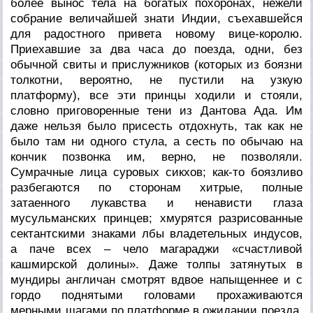
более вынос тела на богатых похоронах, нежели
собрание величайшей знати Индии, съехавшейся
для радостного привета новому вице-королю.
Приехавшие за два часа до поезда, одни, без
обычной свиты и прислужников (которых из боязни
толкотни, вероятно, не пустили на узкую
платформу), все эти принцы ходили и стояли,
словно приговоренные тени из Дантова Ада. Им
даже нельзя было присесть отдохнуть, так как не
было там ни одного стула, а сесть по обычаю на
кончик позвонка им, верно, не позволяли.
Сумрачные лица суровых сикхов; как-то боязливо
разбегаются по сторонам хитрые, полные
затаенного лукавства и ненависти глаза
мусульманских принцев; хмурятся разрисованные
сектантскими знаками лбы владетельных индусов,
а паче всех – чело магараджи «счастливой
кашмирской долины». Даже толпы затянутых в
мундиры англичан смотрят вдвое напыщеннее и с
гордо поднятыми головами прохаживаются
мерными шагами по платформе в ожидании поезда.