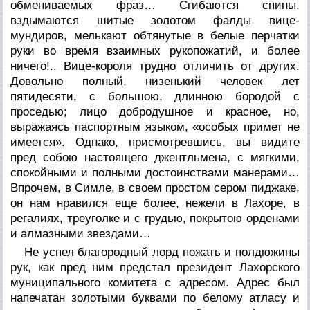
обмениваемых фраз… Сгибаются спины,
вздымаются шитые золотом фалды вице-
мундиров, мелькают обтянутые в белые перчатки
руки во время взаимных рукопожатий, и более
ничего!.. Вице-короля трудно отличить от других.
Довольно полный, низенький человек лет
пятидесяти, с большою, длинною бородой с
проседью; лицо добродушное и красное, но,
выражаясь паспортным языком, «особых примет не
имеется». Однако, присмотревшись, вы видите
пред собою настоящего джентльмена, с мягкими,
спокойными и полными достоинствами манерами…
Впрочем, в Симле, в своем простом сером пиджаке,
он нам нравился еще более, нежели в Лахоре, в
регалиях, треуголке и с грудью, покрытою орденами
и алмазными звездами…
Не успел благородный лорд пожать и полдюжины
рук, как пред ним предстал президент Лахорского
муниципального комитета с адресом. Адрес был
напечатан золотыми буквами по белому атласу и