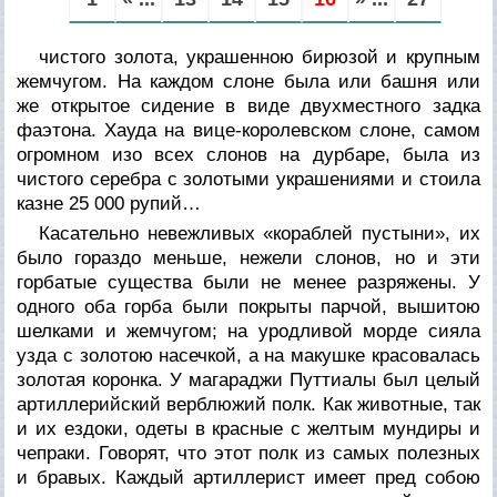
чистого золота, украшенною бирюзой и крупным
жемчугом. На каждом слоне была или башня или
же открытое сидение в виде двухместного задка
фаэтона.
Хауда
на вице-королевском слоне, самом
огромном изо всех слонов на дурбаре, была из
чистого серебра с золотыми украшениями и стоила
казне 25 000 рупий…
Касательно невежливых «кораблей пустыни», их
было гораздо меньше, нежели слонов, но и эти
горбатые существа были не менее разряжены. У
одного оба горба были покрыты парчой, вышитою
шелками и жемчугом; на уродливой морде сияла
узда с золотою насечкой, а на макушке красовалась
золотая коронка.
У
магараджи Путтиалы был целый
артиллерийский верблюжий полк. Как животные, так
и их ездоки, одеты в красные с желтым мундиры и
чепраки. Говорят, что этот полк из самых полезных
и бравых. Каждый артиллерист имеет пред собою