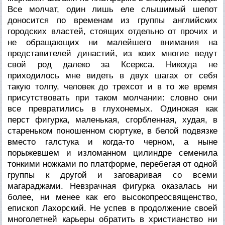
Все молчат, один лишь еле слышимый шепот
доносится по временам из группы английских
городских властей, стоящих отдельно от прочих и
не обращающих ни малейшего внимания на
представителей династий, из коих многие ведут
свой род далеко за Ксеркса. Никогда не
приходилось мне видеть в двух шагах от себя
такую толпу, человек до трехсот и в то же время
присутствовать при таком молчании: словно они
все превратились в глухонемых. Одинокая как
перст фигурка, маленькая, сгорбленная, худая, в
стареньком поношенном сюртуке, в белой подвязке
вместо галстука и когда-то черном, а ныне
порыжевшем и изломанном цилиндре семенила
тонкими ножками по платформе, перебегая от одной
группы к другой и заговаривая со всеми
магараджами. Невзрачная фигурка оказалась ни
более, ни менее как его высокопреосвященство,
епископ Лахорский. Не успев в продолжение своей
многолетней карьеры обратить в христианство ни