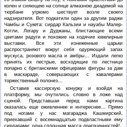
колен и сияющею на солнце алмазною диадемой на
тюрбане угрюмо шествует возле своего
надзирателя. Вот подкатили один за другим раджи
Чамбы и Сукета: сирдар Кальзии и науабы Малер-
Котли, Логару и Дуджаны, блистающие всеми
цветами радуги и похожие на ходячие ювелирные
выставки. Все эти изнеженные царьки
распространяют вокруг себя одуряющий запах
мускуса, розового масла и амбры… Издали легко
принять их пестрые, восходящие по лестнице
попарно с британскими офицерами фигуры за дам
в маскараде, совершающих с кавалерами
торжественный полонез…
Оставив кассирскую конурку и взойдя на
платформу, мы очутились словно в ложе над
сценой. Представшая перед нами картина
оказалась еще оживленнее и интереснее… Прямо
под ногами у нас магараджа Кашмирский,
приехавший с восемнадцатью подвластными ему
сирдарами: одна сплошная масса драгоценностей!..