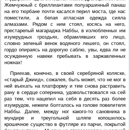
Жемчужный с бриллиантами полуаршинный панаш
на его тюрбане почти касался перил моста, где нас
поместили, а белая атласная одежда сияла
алмазами. Рядом с ним стоял, косясь на него,
престарелый магараджа Наббы, в излюбленных им
изумрудных гроздьях, обрамлявших его лицо,
словно зеленый венок водяного лешего, он стоял,
гордо опираясь на дорогую саблю, увы, едва ли не
осужденную навеки пребывать в заржавленных
ножнах!
Приехав, конечно, в своей серебряной коляске,
«старый Джиид», сожалея, быть может, что не мог в
ней въехать на платформу и тем снова растравить
рану в сердце соперника, удовольствовался на сей
раз тем, что нацепил на себя в десять раз более
изумрудов, нежели болталось на голове повелителя
Наббы. Далее, между ног какого-то сановника в
мундире и треугольной шляпе копошилось
крошечное существо в футляре из парчи, покрытой