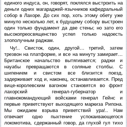
единого индуса, он, говорят, поклялся выстроить на
деньги одних магараджей-язычников кафедральный
собор в Лахоре. До сих пор, хоть этому обету уже
минуло несколько лет, к будущему собору выстроен
один только фундамент да две стены; но зато его
высокопреосвященство успел только надоесть
злополучным раджам.
Чу!.. Свисток, один, другой… третий, затем
трезвон на платформе, и все на минуту замирает…
Британское начальство вытягивается; раджи и
науабы превращаются в соляные столбы. С
шипением и свистом все близится поезд,
задерживает ход и, наконец, останавливается. Пред
вице-королевским вагоном становятся во фронт
лахорский генерал-губернатор и
главнокомандующий войсками генерал Гейнс и
первые приветствуют выходящего маркиза Рипона.
Мы ожидаем взрыва приветствий
ура!..
Нам
отвечает одно пыхтение успокаивающегося
локомотива, сдержанный говор, да глухой гул тихо