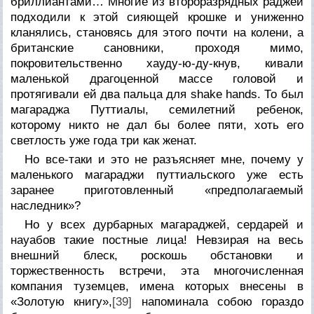
бриллиантами… Многие из второразрядных раджей
подходили к этой сияющей крошке и униженно
кланялись, становясь для этого почти на колени, а
британские сановники, проходя мимо,
покровительственно
хауду-ю-ду-кнув,
кивали
маленькой драгоценной массе головой и
протягивали ей два пальца для shake hands. То был
магараджа Путтиалы, семилетний ребенок,
которому никто не дал бы более пяти, хоть его
светлость уже года три как женат.
Но все-таки и это не разъясняет мне, почему у
маленького магараджи путтиальского уже есть
заранее приготовленный «предполагаемый
наследник»?
Но у всех
дурбарных
магараджей, сердарей и
науабов такие постные лица! Невзирая на весь
внешний блеск, роскошь обстановки и
торжественность встречи, эта многочисленная
компания туземцев, имена которых внесены в
«Золотую книгу»,
[39]
напоминала собою гораздо