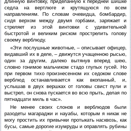
длинную винтовку, приделанную к передней шишке
седла на вертлюге и крутящуюся по всем
направлениям. По словам очевидца, бомбардир,
сидя верхом между двумя горбами, заряжает и
стреляет из этой винтовки с удивительной
быстротой и великим риском прострелить голову
своему верблюду.
«Эти послушные животные, – описывает офицер,
видавший их в деле, – движутся учащенною рысью,
один за другим, далеко вытянув вперед шею,
словно гонимое мальчиком стадо глупых гусей. Но
при первом тихо произнесенном их седоком слове
верблюд останавливается как вкопанный, и,
услышав в двух вершках от головы свист пули и
выстрел, он снова пускается во всю прыть, делая по
пятнадцати миль в час».
Не менее своих слонов и верблюдов были
разодеты магараджи и науабы, которым я никак не
могу простить их привычки протыкать насквозь, как
бусы, самые дорогие изумруды и оправлять рубины