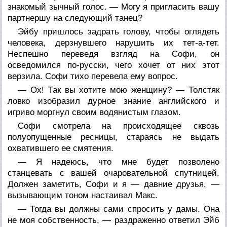
знакомый зычный голос. — Могу я пригласить вашу
партнершу на следующий танец?
Эйбу пришлось задрать голову, чтобы оглядеть
человека, дерзнувшего нарушить их тет-а-тет.
Неспешно переведя взгляд на Софи, он
осведомился по-русски, чего хочет от них этот
верзила. Софи тихо перевела ему вопрос.
— Ох! Так вы хотите мою женщину? — Толстяк
ловко изобразил дурное знание английского и
игриво моргнул своим водянистым глазом.
Софи смотрела на происходящее сквозь
полуопущенные ресницы, стараясь не выдать
охватившего ее смятения.
— Я надеюсь, что мне будет позволено
станцевать с вашей очаровательной спутницей.
Должен заметить, Софи и я — давние друзья, —
вызывающим тоном настаивал Макс.
— Тогда вы должны сами спросить у дамы. Она
не моя собственность, — раздраженно ответил Эйб