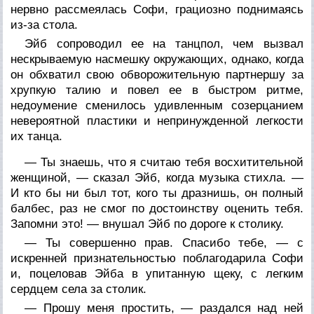
нервно рассмеялась Софи, грациозно поднимаясь
из-за стола.
Эйб сопроводил ее на танцпол, чем вызвал
нескрываемую насмешку окружающих, однако, когда
он обхватил свою обворожительную партнершу за
хрупкую талию и повел ее в быстром ритме,
недоумение сменилось удивленным созерцанием
невероятной пластики и непринужденной легкости
их танца.
— Ты знаешь, что я считаю тебя восхитительной
женщиной, — сказал Эйб, когда музыка стихла. —
И кто бы ни был тот, кого ты дразнишь, он полный
балбес, раз не смог по достоинству оценить тебя.
Запомни это! — внушал Эйб по дороге к столику.
— Ты совершенно прав. Спасибо тебе, — с
искренней признательностью поблагодарила Софи
и, поцеловав Эйба в упитанную щеку, с легким
сердцем села за столик.
— Прошу меня простить, — раздался над ней