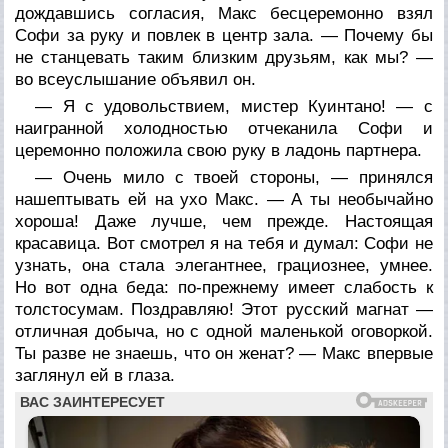
дождавшись согласия, Макс бесцеремонно взял
Софи за руку и повлек в центр зала. — Почему бы
не станцевать таким близким друзьям, как мы? —
во всеуслышание объявил он.
— Я с удовольствием, мистер Куинтано! — с
наигранной холодностью отчеканила Софи и
церемонно положила свою руку в ладонь партнера.
— Очень мило с твоей стороны, — принялся
нашептывать ей на ухо Макс. — А ты необычайно
хороша! Даже лучше, чем прежде. Настоящая
красавица. Вот смотрел я на тебя и думал: Софи не
узнать, она стала элегантнее, грациознее, умнее.
Но вот одна беда: по-прежнему имеет слабость к
толстосумам. Поздравляю! Этот русский магнат —
отличная добыча, но с одной маленькой оговоркой.
Ты разве не знаешь, что он женат? — Макс впервые
заглянул ей в глаза.