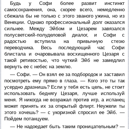
Будь у Софи более развит инстинкт
самосохранения, она, скорее всего, немедленно
сбежала бы не только с этого званого ужина, но из
Венеции. Однако профессиональный долг оказался
сильнее. Между Эйбом и Цезарем завязался
полусветский-полуделовой диалог, и Софи с
радостью вступила на привычную стезю
переводчика. Весь последующий час Софи
блистала и очаровывала восхищенного Цезаря с
такой ретивостью, что чуткий Эйб не замедлил
вернуть ее с небес на землю.
— Софи. — Он взял ее за подбородок и заставил
посмотреть ему прямо в глаза. — Кого это ты так
усердно дразнишь? Если у тебя есть цель, не стоит
использовать беднягу Цезаря, лучше используй
меня. Я никогда не возражал против игр, а испанец
может принять их за открытый флирт. Неужели ты
этого хочешь? — с укоризной спросил ее Эйб. —
Пойдем потанцуем.
— Не надоедает быть таким проницательным? —