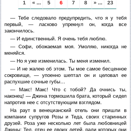
1
« ...
5
6
7
8
» ...
23
— Тебе следовало предупредить, что я у тебя
первый, — ласково упрекнул он, когда все
закончилось.
— И единственный. Я очень тебя люблю.
— Софи, обожаемая моя. Умоляю, никогда не
меняйся.
— Но я уже изменилась. Ты меня изменил.
— И не жалею об этом. Ты мое самое бесценное
сокровище, — упоенно шептал он и целовал ее
распухшие сочные губы…
— Макс! Макс! Что с тобой? Да очнись ты,
наконец! — Джина тормошила брата, который сидел
напротив нее с отсутствующим взглядом.
На раут в венецианский отель они пришли в
компании супругов Розы и Теда, своих старинных
друзей. Роза уже несколько лет была любовницей
Джины; Тед, отец ее двоих детей, ради которых они