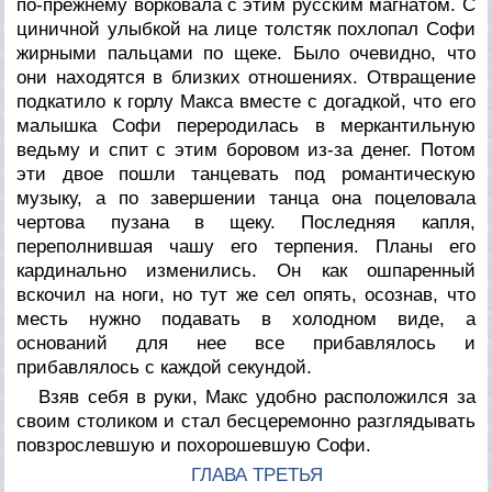
по-прежнему ворковала с этим русским магнатом. С
циничной улыбкой на лице толстяк похлопал Софи
жирными пальцами по щеке. Было очевидно, что
они находятся в близких отношениях. Отвращение
подкатило к горлу Макса вместе с догадкой, что его
малышка Софи переродилась в меркантильную
ведьму и спит с этим боровом из-за денег. Потом
эти двое пошли танцевать под романтическую
музыку, а по завершении танца она поцеловала
чертова пузана в щеку. Последняя капля,
переполнившая чашу его терпения. Планы его
кардинально изменились. Он как ошпаренный
вскочил на ноги, но тут же сел опять, осознав, что
месть нужно подавать в холодном виде, а
оснований для нее все прибавлялось и
прибавлялось с каждой секундой.
Взяв себя в руки, Макс удобно расположился за
своим столиком и стал бесцеремонно разглядывать
повзрослевшую и похорошевшую Софи.
ГЛАВА ТРЕТЬЯ