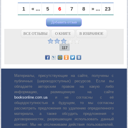
1
« ...
5
6
7
8
» ...
23
Добавить отзыв
ВСЕ ОТЗЫВЫ
О КНИГЕ
В ИЗБРАННОЕ
117
Материалы, присутствующие на сайте, получены с
публичных (широкодоступных) ресурсов. Если вы
обладаете авторским правом на какую либо
информацию, размещенную на сайте
booksonline.com.ua
и не согласны с её
общедоступностью в будущем, то мы согласны
рассмотреть предложения по удалению определенного
материала, а также обсудить предложения о
договоренностях, разрешающих использовать данный
контент. Мы не отслеживаем действия пользователей,