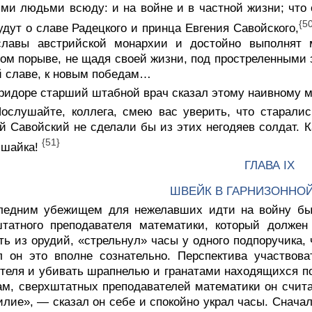
ми людьми всюду: и на войне и в частной жизни; что
{5
удут о славе Радецкого и принца Евгения Савойского,
славы австрийской монархии и достойно выполнят 
ом порыве, не щадя своей жизни, под простреленными 
й славе, к новым победам…
оридоре старший штабной врач сказал этому наивному м
ослушайте, коллега, смею вас уверить, что старалис
й Савойский не сделали бы из этих негодяев солдат. К
{51}
 шайка!
ГЛАВА IX
ШВЕЙК В ГАРНИЗОННО
ледним убежищем для нежелавших идти на войну был
штатного преподавателя математики, который должен
ть из орудий, «стрельнул» часы у одного подпоручика,
л он это вполне сознательно. Перспектива участвов
теля и убивать шрапнелью и гранатами находящихся по 
ам, сверхштатных преподавателей математики он счита
илие», — сказал он себе и спокойно украл часы. Снача