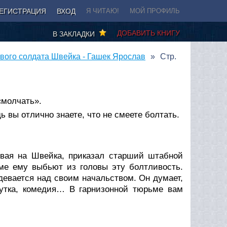
ЕГИСТРАЦИЯ
ВХОД
Я ЧИТАЮ!
МОЙ ПРОФИЛЬ
ДОБАВИТЬ КНИГУ
В ЗАКЛАДКИ
вого солдата Швейка - Гашек Ярослав
Стр.
«молчать».
ь вы отлично знаете, что не смеете болтать.
ывая на Швейка, приказал старший штабной
ме ему выбьют из головы эту болтливость.
здевается над своим начальством. Он думает,
утка, комедия… В гарнизонной тюрьме вам