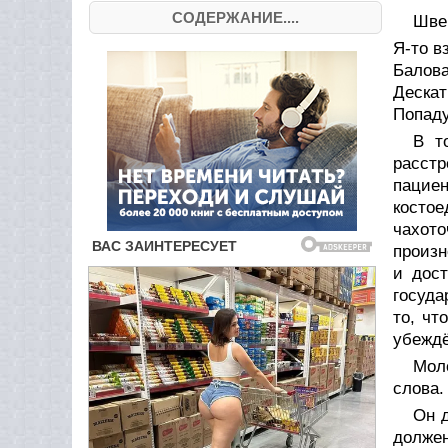
СОДЕРЖАНИЕ....
Шве
Я-то в
Балова
Дескат
Попаду
В т
расст
пациен
костое
чахот
произн
и дост
госуда
то, чт
убеждё
Мол
слова.
Он д
должен