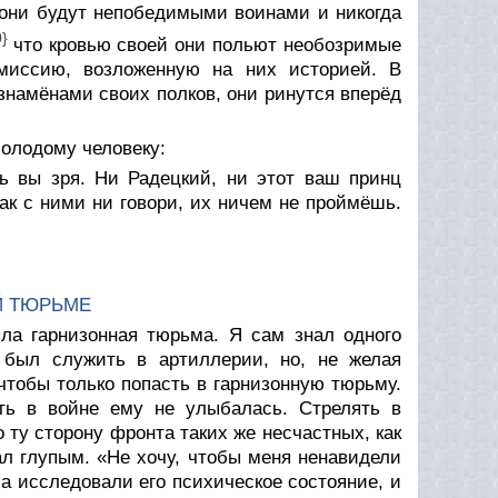
 они будут непобедимыми воинами и никогда
0}
что кровью своей они польют необозримые
миссию, возложенную на них историей. В
знамёнами своих полков, они ринутся вперёд
олодому человеку:
ь вы зря. Ни Радецкий, ни этот ваш принц
ак с ними ни говори, их ничем не проймёшь.
Й ТЮРЬМЕ
а гарнизонная тюрьма. Я сам знал одного
 был служить в артиллерии, но, не желая
 чтобы только попасть в гарнизонную тюрьму.
ать в войне ему не улыбалась. Стрелять в
ту сторону фронта таких же несчастных, как
л глупым. «Не хочу, чтобы меня ненавидели
ла исследовали его психическое состояние, и