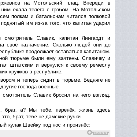
Бржевнов на Мотольский плац. Впереди в
 ним ехала телега с гробом. На Мотольском
сем полкам и батальонам читался полковой
 поднятый им из-за того, что капитан ударил
смотритель Славик, капитан Лингардт и
а своё назначение. Сколько людей они до
республике продолжает оставаться капитаном.
нной тюрьме были ему зачтены. Славичку и
стал штатским и вернулся к своему ремеслу
ких кружков в республике.
вором и теперь сидит в тюрьме. Бедняге не
 другие господа военные.
 смотритель Славик бросил на него взгляд,
 брат, а? Мы тебе, паренёк, жизнь здесь
это, брат, тебе не дамские ручки.
ый кулак Швейку под нос и произнёс: