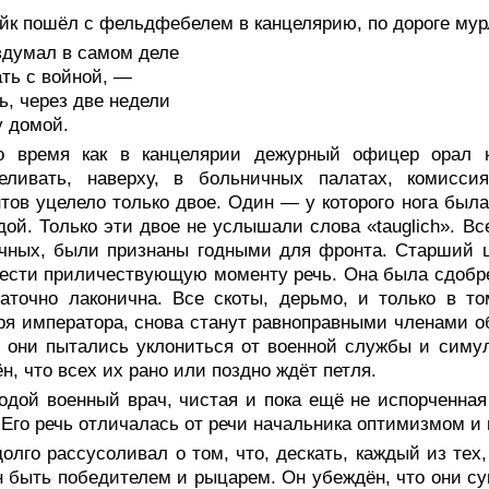
йк пошёл с фельдфебелем в канцелярию, по дороге мур
здумал в самом деле
ть с войной, —
ь, через две недели
 домой.
о время как в канцелярии дежурный офицер орал н
реливать, наверху, в больничных палатах, комисс
тов уцелело только двое. Один — у которого нога была
дой. Только эти двое не услышали слова «tauglich». В
очных, были признаны годными для фронта. Старший 
ести приличествующую моменту речь. Она была сдобр
аточно лаконична. Все скоты, дерьмо, и только в т
ря императора, снова станут равноправными членами о
о они пытались уклониться от военной службы и симул
н, что всех их рано или поздно ждёт петля.
одой военный врач, чистая и пока ещё не испорченная
 Его речь отличалась от речи начальника оптимизмом и 
олго рассусоливал о том, что, дескать, каждый из тех,
 быть победителем и рыцарем. Он убеждён, что они су