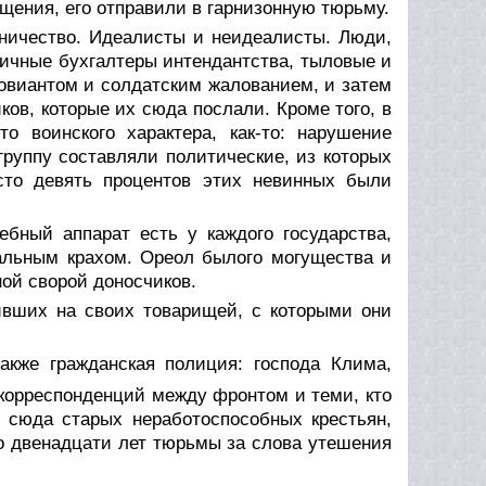
гащения, его отправили в гарнизонную тюрьму.
ничество. Идеалисты и неидеалисты. Люди,
ичные бухгалтеры интендантства, тыловые и
виантом и солдатским жалованием, и затем
ков, которые их сюда послали. Кроме того, в
о воинского характера, как-то: нарушение
руппу составляли политические, из которых
сто девять процентов этих невинных были
ебный аппарат есть у каждого государства,
альным крахом. Ореол былого могущества и
ой сворой доносчиков.
ивших на своих товарищей, с которыми они
кже гражданская полиция: господа Клима,
корреспонденций между фронтом и теми, кто
 сюда старых неработоспособных крестьян,
о двенадцати лет тюрьмы за слова утешения