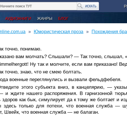
Р
АУДИОКНИГИ
ЖАНРЫ
БЛОГ
nline.com.ua
Юмористическая проза
Похождения бра
к точно, понимаю.
казано вам молчать? Слышали? — Так точно, слышал, 
mmelhergott! Ну так и молчите, если вам приказано! Вед
к точно, знаю, что не смею болтать.
пода военные переглянулись и вызвали фельдфебеля.
тведите этого субъекта вниз, в канцелярию, — указ
— и ждите нашего распоряжения. В гарнизонной тюрь
 здоров как бык, симулирует да к тому же болтает и и
ы здесь только для потехи, что военная служба — ш
т, Швейк, что военная служба — не балаган.