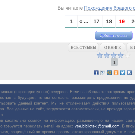
Вы читаете
Похождения бравого 
1
« ...
17
18
19
2
Добавить отзыв
ВСЕ ОТЗЫВЫ
О КНИГЕ
В 
1
личных (широкодоступных) ресурсов. Если вы обладаете авторским пр
остью в будущем, то мы согласны рассмотреть предложения по уда
льзовать данный контент. Мы не отслеживаем действия пользовател
ва. Все данные на сайт, загружаются автоматически, не проходя заране
ет.
сов касательно ссылок на информацию, размещенную на нашем сайте
о требуется переслать е-mail на адрес:
vse.biblioteki@gmail.com
. В пис
риал, защищённый авторским правом: отсканированный документ с печ