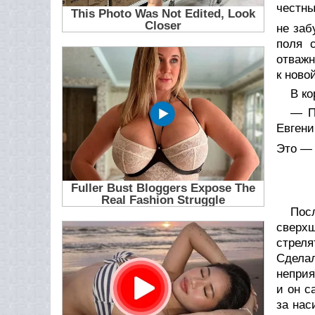
честны
не заб
поля 
отважн
к ново
В к
— П
Евгени
Это —
Пос
сверх
стреля
Сдела
неприя
и он с
за нас