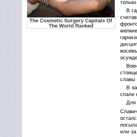
только
В г
считав
фронто
мелкие
гарни
дисцип
восем
осужд
Вое
стоящ
славы 
В к
спали 
Для
Славич
остал
посыла
или за