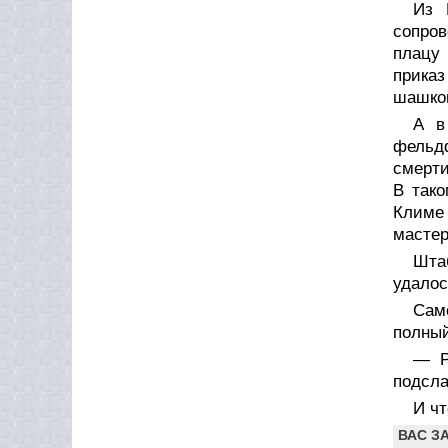
Из 
сопров
плацу 
приказ
шашкой
А в
фельд
смерти
В так
Климе 
мастер
Шта
удалос
Сам
полный
— Р
подсла
И чт