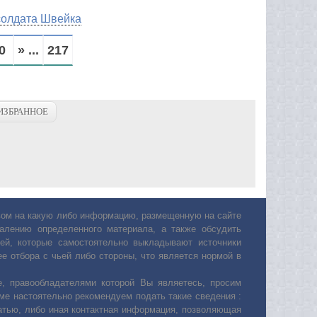
солдата Швейка
0
» ...
217
ИЗБРАННОЕ
авом на какую либо информацию, размещенную на сайте
лению определенного материала, а также обсудить
ей, которые самостоятельно выкладывают источники
е отбора с чьей либо стороны, что является нормой в
, правообладателями которой Вы являетесь, просим
ьме настоятельно рекомендуем подать такие сведения :
атью, либо иная контактная информация, позволяющая