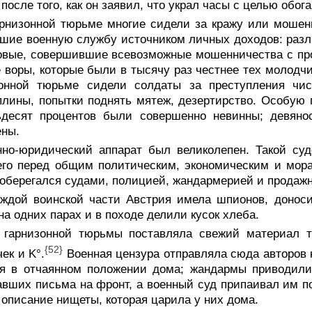
 после того, как он заявил, что украл часы с целью обо
арнизонной тюрьме многие сидели за кражу или мошен
шие военную службу источником личных доходов: разл
вые, совершившие всевозможные мошенничества с про
 воры, которые были в тысячу раз честнее тех молодчи
зонной тюрьме сидели солдаты за преступления чист
лины, попытки поднять мятеж, дезертирство. Особую г
ьдесят процентов были совершенно невинны; девяно
ены.
нно-юридический аппарат был великолепен. Такой суд
его перед общим политическим, экономическим и мор
оберегался судами, полицией, жандармерией и продажн
аждой воинской части Австрия имела шпионов, донос
на одних парах и в походе делили кусок хлеба.
 гарнизонной тюрьмы поставляла свежий материал та
{52}
ек и K°.
Военная цензура отправляла сюда авторов 
ся в отчаянном положении дома; жандармы приводили
вших письма на фронт, а военный суд припаивал им п
 описание нищеты, которая царила у них дома.