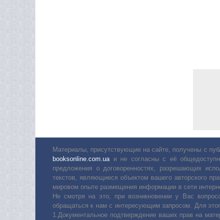
Материалы, присутствующие на сайте, получены с пуб
booksonline.com.ua
и не согласны с её общедоступн
предложения о договоренностях, разрешающих испо
текстов, являющиеся объектом вашего авторского пра
мировом опыте размещения информации в сети интерн
Не смотря на это, при возникновении у Вас вопро
обращаться к нам с интересующим запросом. Для этог
1.Документальное подтверждение ваших прав на мате