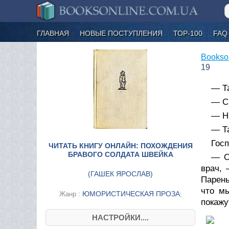
ГЛАВНАЯ
НОВЫЕ ПОСТУПЛЕНИЯ
ТОР-100
FAQ
Bookso
19
— Та
— С
— Hi
— Та
Гос
ЧИТАТЬ КНИГУ ОНЛАЙН: ПОХОЖДЕНИЯ
БРАВОГО СОЛДАТА ШВЕЙКА
— О
врач, 
(
ГАШЕК ЯРОСЛАВ
)
Парень
что м
ЮМОРИСТИЧЕСКАЯ ПРОЗА
Жанр :
;
покажу
НАСТРОЙКИ....