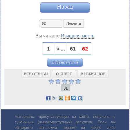
Назад
Вы читаете
Изящная месть
1
« ...
61
62
Добавить отзыв
ВСЕ ОТЗЫВЫ
О КНИГЕ
В ИЗБРАННОЕ
31
Материалы, присутствующие на сайте, получены с
публичных (широкодоступных) ресурсов. Если вы
обладаете авторским правом на какую либо