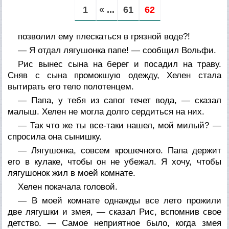
1
« ...
61
62
позволил ему плескаться в грязной воде?!
— Я отдал лягушонка папе! — сообщил Вольфи.
Рис вынес сына на берег и посадил на траву.
Сняв с сына промокшую одежду, Хелен стала
вытирать его тело полотенцем.
— Папа, у тебя из сапог течет вода, — сказал
малыш. Хелен не могла долго сердиться на них.
— Так что же ты все-таки нашел, мой милый? —
спросила она сынишку.
— Лягушонка, совсем крошечного. Папа держит
его в кулаке, чтобы он не убежал. Я хочу, чтобы
лягушонок жил в моей комнате.
Хелен покачала головой.
— В моей комнате однажды все лето прожили
две лягушки и змея, — сказал Рис, вспомнив свое
детство. — Самое неприятное было, когда змея