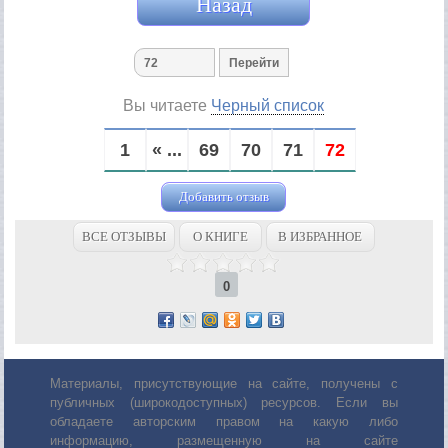
Назад
Вы читаете
Черный список
1
« ...
69
70
71
72
Добавить отзыв
ВСЕ ОТЗЫВЫ
О КНИГЕ
В ИЗБРАННОЕ
0
Материалы, присутствующие на сайте, получены с
публичных (широкодоступных) ресурсов. Если вы
обладаете авторским правом на какую либо
информацию, размещенную на сайте