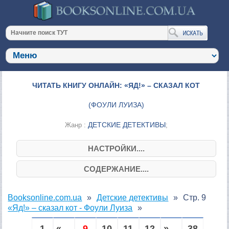
ЧИТАТЬ КНИГУ ОНЛАЙН: «ЯД!» – СКАЗАЛ КОТ
(
ФОУЛИ ЛУИЗА
)
ДЕТСКИЕ ДЕТЕКТИВЫ
Жанр :
;
НАСТРОЙКИ....
СОДЕРЖАНИЕ....
Booksonline.com.ua
Детские детективы
Стр. 9
«Яд!» – сказал кот - Фоули Луиза
1
« ...
9
10
11
12
» ...
38