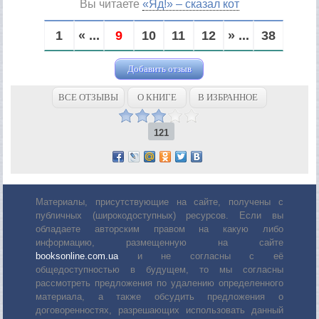
Вы читаете
«Яд!» – сказал кот
1
« ...
9
10
11
12
» ...
38
Добавить отзыв
ВСЕ ОТЗЫВЫ
О КНИГЕ
В ИЗБРАННОЕ
121
Материалы, присутствующие на сайте, получены с
публичных (широкодоступных) ресурсов. Если вы
обладаете авторским правом на какую либо
информацию, размещенную на сайте
booksonline.com.ua
и не согласны с её
общедоступностью в будущем, то мы согласны
рассмотреть предложения по удалению определенного
материала, а также обсудить предложения о
договоренностях, разрешающих использовать данный