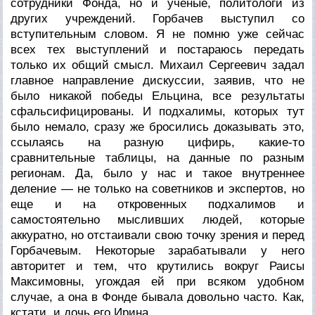
сотрудники Фонда, но и ученые, политологи из
других учреждений. Горбачев выступил со
вступительным словом. Я не помню уже сейчас
всех тех выступлений и постараюсь передать
только их общий смысл. Михаил Сергеевич задал
главное направление дискуссии, заявив, что не
было никакой победы Ельцина, все результаты
сфальсифицированы. И подхалимы, которых тут
было немало, сразу же бросились доказывать это,
ссылаясь на разную цифирь, какие-то
сравнительные таблицы, на данные по разным
регионам. Да, было у нас и такое внутреннее
деление — не только на советников и экспертов, но
еще и на откровенных подхалимов и
самостоятельно мысливших людей, которые
аккуратно, но отстаивали свою точку зрения и перед
Горбачевым. Некоторые зарабатывали у него
авторитет и тем, что крутились вокруг Раисы
Максимовны, угождая ей при всяком удобном
случае, а она в Фонде бывала довольно часто. Как,
кстати, и дочь его Ирина.