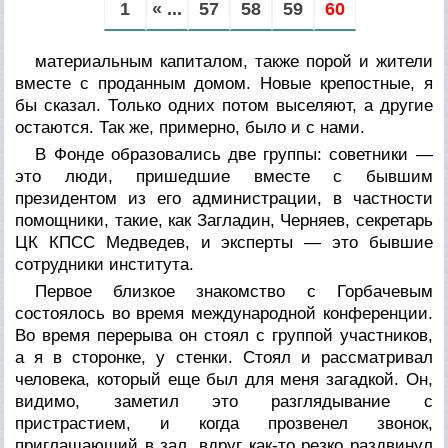
1
« ...
57
58
59
60
материальным капиталом, также порой и жители
вместе с проданным домом. Новые крепостные, я
бы сказал. Только одних потом выселяют, а другие
остаются. Так же, примерно, было и с нами.
В Фонде образовались две группы: советники —
это люди, пришедшие вместе с бывшим
президентом из его администрации, в частности
помощники, такие, как Загладин, Черняев, секретарь
ЦК КПСС Медведев, и эксперты — это бывшие
сотрудники института.
Первое близкое знакомство с Горбачевым
состоялось во время международной конференции.
Во время перерыва он стоял с группой участников,
а я в сторонке, у стенки. Стоял и рассматривал
человека, который еще был для меня загадкой. Он,
видимо, заметил это разглядывание с
пристрастием, и когда прозвенел звонок,
приглашающий в зал, вдруг как-то резко раздвинул