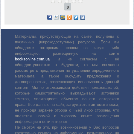
0
Материалы, присутствующие на сайте, получены с
публичных (широкодоступных) ресурсов. Если вы
обладаете авторским правом на какую либо
информацию, размещенную на сайте
booksonline.com.ua
и не согласны с её
общедоступностью в будущем, то мы согласны
рассмотреть предложения по удалению определенного
материала, а также обсудить предложения о
договоренностях, разрешающих использовать данный
контент. Мы не отслеживаем действия пользователей,
которые самостоятельно выкладывают источники
текстов, являющиеся объектом вашего авторского
права. Все данные на сайт, загружаются автоматически,
не проходя заранее отбора с чьей либо стороны, что
является нормой в мировом опыте размещения
информации в сети интернет.
Не смотря на это, при возникновении у Вас вопросов
касательно ссылок на информацию, размещенную на