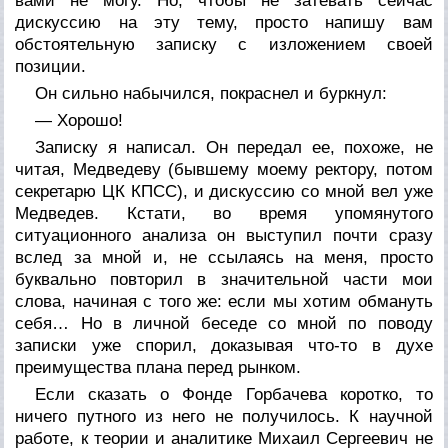
вами не могу. Но, чтобы не затевать сейчас
дискуссию на эту тему, просто напишу вам
обстоятельную записку с изложением своей
позиции.
Он сильно набычился, покраснел и буркнул:
— Хорошо!
Записку я написал. Он передал ее, похоже, не
читая, Медведеву (бывшему моему ректору, потом
секретарю ЦК КПСС), и дискуссию со мной вел уже
Медведев. Кстати, во время упомянутого
ситуационного анализа он выступил почти сразу
вслед за мной и, не ссылаясь на меня, просто
буквально повторил в значительной части мои
слова, начиная с того же: если мы хотим обмануть
себя… Но в личной беседе со мной по поводу
записки уже спорил, доказывая что-то в духе
преимущества плана перед рынком.
Если сказать о Фонде Горбачева коротко, то
ничего путного из него не получилось. К научной
работе, к теории и аналитике Михаил Сергеевич не