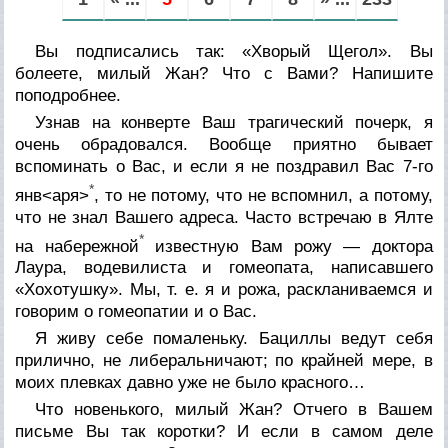
Вы подписались так: «Хворый Щегол». Вы
болеете, милый Жан? Что с Вами? Напишите
поподробнее.
Узнав на конверте Ваш трагический почерк, я
очень обрадовался. Вообще приятно бывает
вспоминать о Вас, и если я не поздравил Вас 7-го
*
янв<аря>
, то не потому, что не вспомнил, а потому,
что не знал Вашего адреса. Часто встречаю в Ялте
*
на набережной
известную Вам рожу — доктора
Лаура, водевилиста и гомеопата, написавшего
«Хохотушку». Мы, т. е. я и рожа, раскланиваемся и
говорим о гомеопатии и о Вас.
Я живу себе помаленьку. Бациллы ведут себя
прилично, не либеральничают; по крайней мере, в
моих плевках давно уже не было красного…
Что новенького, милый Жан? Отчего в Вашем
письме Вы так коротки? И если в самом деле