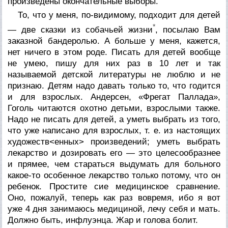
произведены окончательные выборы.
То, что у меня, по-видимому, подходит для детей
*
— две сказки из собачьей жизни
, посылаю Вам
заказной бандеролью. А больше у меня, кажется,
нет ничего в этом роде. Писать для детей вообще
не умею, пишу для них раз в 10 лет и так
называемой детской литературы не люблю и не
признаю. Детям надо давать только то, что годится
и для взрослых. Андерсен, «Фрегат Паллада»,
Гоголь читаются охотно детьми, взрослыми также.
Надо не писать для детей, а уметь выбрать из того,
что уже написано для взрослых, т. е. из настоящих
художеств<енных> произведений; уметь выбрать
лекарство и дозировать его — это целесообразнее
и прямее, чем стараться выдумать для больного
какое-то особенное лекарство только потому, что он
ребенок. Простите сие медицинское сравнение.
Оно, пожалуй, теперь как раз вовремя, ибо я вот
уже 4 дня занимаюсь медициной, лечу себя и мать.
Должно быть, инфлуэнца. Жар и голова болит.