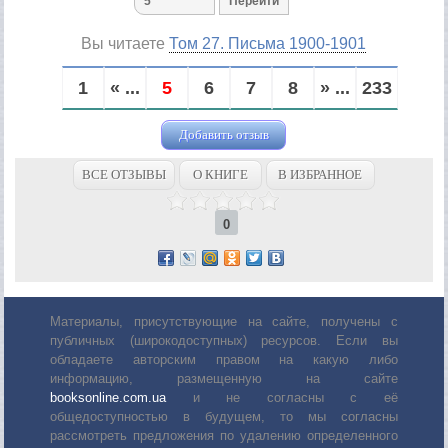
Вы читаете
Том 27. Письма 1900-1901
1
« ...
5
6
7
8
» ...
233
Добавить отзыв
ВСЕ ОТЗЫВЫ
О КНИГЕ
В ИЗБРАННОЕ
0
Материалы, присутствующие на сайте, получены с
публичных (широкодоступных) ресурсов. Если вы
обладаете авторским правом на какую либо
информацию, размещенную на сайте
booksonline.com.ua
и не согласны с её
общедоступностью в будущем, то мы согласны
рассмотреть предложения по удалению определенного