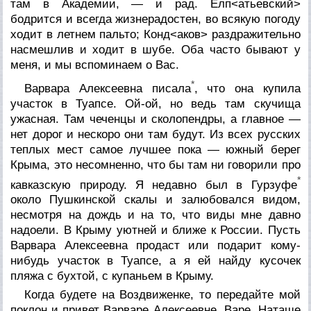
там в Академии, — и рад. Елп<атьевский>
бодрится и всегда жизнерадостен, во всякую погоду
ходит в летнем пальто; Конд<аков> раздражительно
насмешлив и ходит в шубе. Оба часто бывают у
меня, и мы вспоминаем о Вас.
*
Варвара Алексеевна писала
, что она купила
участок в Туапсе. Ой-ой, но ведь там скучища
ужасная. Там чеченцы и сколопендры, а главное —
нет дорог и нескоро они там будут. Из всех русских
теплых мест самое лучшее пока — южный берег
Крыма, это несомненно, что бы там ни говорили про
*
кавказскую природу. Я недавно был в Гурзуфе
около Пушкинской скалы и залюбовался видом,
несмотря на дождь и на то, что виды мне давно
надоели. В Крыму уютней и ближе к России. Пусть
Варвара Алексеевна продаст или подарит кому-
нибудь участок в Туапсе, а я ей найду кусочек
пляжа с бухтой, с купаньем в Крыму.
Когда будете на Воздвиженке, то передайте мой
поклон и привет Варваре Алексеевне, Варе, Наташе