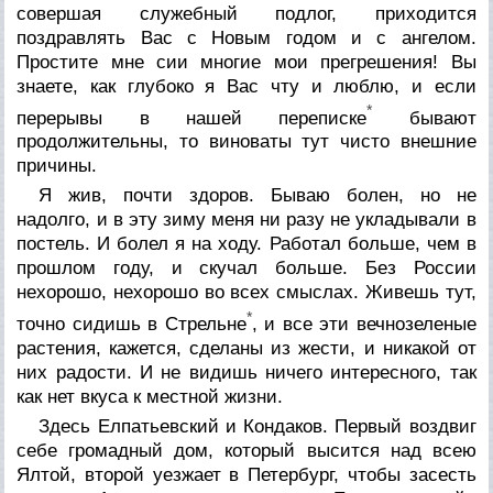
совершая служебный подлог, приходится
поздравлять Вас с Новым годом и с ангелом.
Простите мне сии многие мои прегрешения! Вы
знаете, как глубоко я Вас чту и люблю, и если
*
перерывы в нашей переписке
бывают
продолжительны, то виноваты тут чисто внешние
причины.
Я жив, почти здоров. Бываю болен, но не
надолго, и в эту зиму меня ни разу не укладывали в
постель. И болел я на ходу. Работал больше, чем в
прошлом году, и скучал больше. Без России
нехорошо, нехорошо во всех смыслах. Живешь тут,
*
точно сидишь в Стрельне
, и все эти вечнозеленые
растения, кажется, сделаны из жести, и никакой от
них радости. И не видишь ничего интересного, так
как нет вкуса к местной жизни.
Здесь Елпатьевский и Кондаков. Первый воздвиг
себе громадный дом, который высится над всею
Ялтой, второй уезжает в Петербург, чтобы засесть