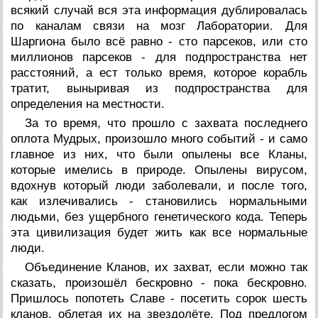
всякий случай вся эта информация дублировалась
по каналам связи на мозг Лаборатории. Для
Шаргиона было всё равно - сто парсеков, или сто
миллионов парсеков - для подпространства нет
расстояний, а ест только время, которое корабль
тратит, выныривая из подпространства для
определения на местности.
За то время, что прошло с захвата последнего
оплота Мудрых, произошло много событий - и само
главное из них, что были опылены все Кланы,
которые имелись в природе. Опылены вирусом,
вдохнув который люди заболевали, и после того,
как излечивались - становились нормальными
людьми, без ущербного генетического кода. Теперь
эта цивилизация будет жить как все нормальные
люди.
Объединение Кланов, их захват, если можно так
сказать, произошёл бескровно - пока бескровно.
Пришлось попотеть Славе - посетить сорок шесть
кланов, облетая их на звездолёте. Под предлогом