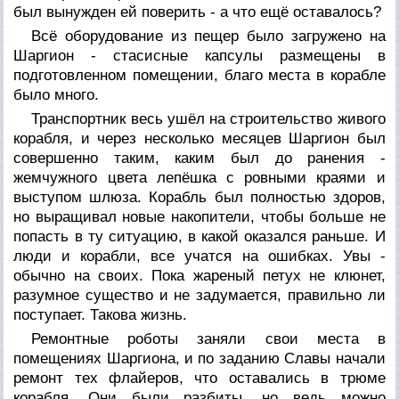
был вынужден ей поверить - а что ещё оставалось?
Всё оборудование из пещер было загружено на
Шаргион - стасисные капсулы размещены в
подготовленном помещении, благо места в корабле
было много.
Транспортник весь ушёл на строительство живого
корабля, и через несколько месяцев Шаргион был
совершенно таким, каким был до ранения -
жемчужного цвета лепёшка с ровными краями и
выступом шлюза. Корабль был полностью здоров,
но выращивал новые накопители, чтобы больше не
попасть в ту ситуацию, в какой оказался раньше. И
люди и корабли, все учатся на ошибках. Увы -
обычно на своих. Пока жареный петух не клюнет,
разумное существо и не задумается, правильно ли
поступает. Такова жизнь.
Ремонтные роботы заняли свои места в
помещениях Шаргиона, и по заданию Славы начали
ремонт тех флайеров, что оставались в трюме
корабля. Они были разбиты, но ведь можно