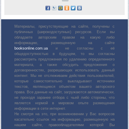
Материалы, присутствующие на сайте, получены с
публичных (широкодоступных) ресурсов. Если вы
обладаете авторским правом на какую либо
информацию, размещенную на сайте
booksonline.com.ua
и не согласны с её
общедоступностью в будущем, то мы согласны
рассмотреть предложения по удалению определенного
материала, а также обсудить предложения о
договоренностях, разрешающих использовать данный
контент. Мы не отслеживаем действия пользователей,
которые самостоятельно выкладывают источники
текстов, являющиеся объектом вашего авторского
права. Все данные на сайт, загружаются автоматически,
не проходя заранее отбора с чьей либо стороны, что
является нормой в мировом опыте размещения
информации в сети интернет.
Не смотря на это, при возникновении у Вас вопросов
касательно ссылок на информацию, размещенную на
нашем сайте, правообладателями которой Вы