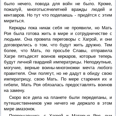
было нечего, повода для войн не было. Кроме,
пожалуй, многотысячелетней вражды людей и
кентавров. Но тут что поделаешь - придётся с этим
мириться.
Керкары пока никак себя не проявили, но Мать
Роя была готова жить в мире и сотрудничестве с
людьми. Она провела переговоры с Хагрой, и они
договорились о том, что будут жить дружно. Тем
более, что Мать, по просьбе Славы, отправила
Хагре пятьдесят воинов керкаров, которые теперь
будут личной гвардией императрицы. Неподкупные,
могучие, верные воины-многоножки мечта любого
правителя. Они полягут, но не дадут в обиду свою
императрицу, свою Мать. По мере старения их и
гибели, Мать Роя обязалась предоставлять воинов
на замену.
Скоро все дела на планете были переделаны, и
путешественников уже ничего не держало в этом
мире амазонок.
Попрощавшись с Хагрой и Матерью Роя, они