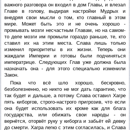
важного разговора он входил в дом Главы, и влезал
Главе в голову, выдирая настройки Мудрых и
внедряя свои мысли о том, кто главный в этом
мире. Может быть это и не очень хорошо -
промывать мозги несчастным Главам, но на самом-
то деле мозги им промыли гораздо раньше, те, кто
ставил их на этим места. Слава лишь только
изменил приоритеты в их жизни. Теперь они
жаждали Империи и готовы были подчиняться
императрице. Следующих Глав уже должна была
назначать она - для этого специально изменили
Закон.
Пока что всё шло хорошо, бескровно,
безболезненно, но никто не мог дать гарантию, что
так будет и дальше, а потому Слава оставил Хагре
пять киборгов, строго-настрого пригрозив, что если
она будет использовать их кроме как для блага
государства, или обижать свои народы - он
вернётся, оторвёт руку у киборга и забьёт ей девку
до смерти. Хагра легко с этим согласилась, и Слава