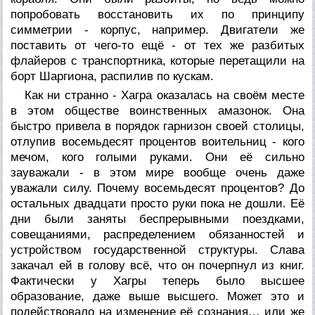
попробовать восстановить их по принципу
симметрии - корпус, например. Двигатели же
поставить от чего-то ещё - от тех же разбитых
флайеров с транспортника, которые перетащили на
борт Шаргиона, распилив по кускам.
Как ни странно - Хагра оказалась на своём месте
в этом обществе воинственных амазонок. Она
быстро привела в порядок гарнизон своей столицы,
отлупив восемьдесят процентов воительниц - кого
мечом, кого голыми руками. Они её сильно
зауважали - в этом мире вообще очень даже
уважали силу. Почему восемьдесят процентов? До
остальных двадцати просто руки пока не дошли. Её
дни были заняты беспрерывными поездками,
совещаниями, распределением обязанностей и
устройством государственной структуры. Слава
закачал ей в голову всё, что он почерпнул из книг.
Фактически у Хагры теперь было высшее
образование, даже выше высшего. Может это и
подействовало на изменение её сознания… или же