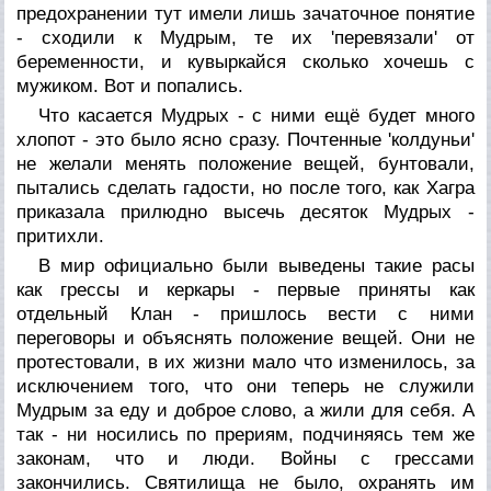
предохранении тут имели лишь зачаточное понятие
- сходили к Мудрым, те их 'перевязали' от
беременности, и кувыркайся сколько хочешь с
мужиком. Вот и попались.
Что касается Мудрых - с ними ещё будет много
хлопот - это было ясно сразу. Почтенные 'колдуньи'
не желали менять положение вещей, бунтовали,
пытались сделать гадости, но после того, как Хагра
приказала прилюдно высечь десяток Мудрых -
притихли.
В мир официально были выведены такие расы
как грессы и керкары - первые приняты как
отдельный Клан - пришлось вести с ними
переговоры и объяснять положение вещей. Они не
протестовали, в их жизни мало что изменилось, за
исключением того, что они теперь не служили
Мудрым за еду и доброе слово, а жили для себя. А
так - ни носились по прериям, подчиняясь тем же
законам, что и люди. Войны с грессами
закончились. Святилища не было, охранять им