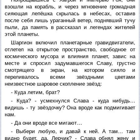
взошли на корабль, и через мгновение громадная
сияющая лепёшка скрылась в небесах, оставив
после себя лишь ураганный ветер, поднявший тучу
пыли, да память в рассказал и легендах жителей
этой планеты.
Шаргион включил планетарные гравидвигатели,
отлетел на открытое пространство, свободное от
космического мусора и влияния планет, завис на
месте и спросил задумавшегося Славу, грустно
смотрящего в экран, на котором сияло и
переливалось всеми звёздными цветами
неизвестное шаровое скопление звёзд:
- Куда летим, брат?
- Куда? - усмехнулся Слава - куда нибудь…
видишь - ту звёздочку? Она вроде как подмигивает
нам.
- Да они вроде все мигают…
- Выбери любую, и давай к ней. А там… там
видно будет, да, Лерчик? - Слава обнял жену и