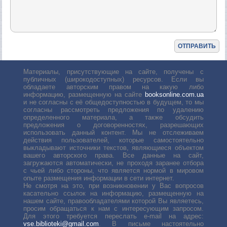
Материалы, присутствующие на сайте, получены с
публичных (широкодоступных) ресурсов. Если вы
обладаете авторским правом на какую либо
информацию, размещенную на сайте
booksonline.com.ua
и не согласны с её общедоступностью в будущем, то мы
согласны рассмотреть предложения по удалению
определенного материала, а также обсудить
предложения о договоренностях, разрешающих
использовать данный контент. Мы не отслеживаем
действия пользователей, которые самостоятельно
выкладывают источники текстов, являющиеся объектом
вашего авторского права. Все данные на сайт,
загружаются автоматически, не проходя заранее отбора
с чьей либо стороны, что является нормой в мировом
опыте размещения информации в сети интернет.
Не смотря на это, при возникновении у Вас вопросов
касательно ссылок на информацию, размещенную на
нашем сайте, правообладателями которой Вы являетесь,
просим обращаться к нам с интересующим запросом.
Для этого требуется переслать е-mail на адрес:
vse.biblioteki@gmail.com
. В письме настоятельно