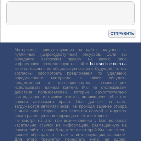
Материалы, присутствующие на сайте, получены с
публичных (широкодоступных) ресурсов. Если вы
обладаете авторским правом на какую либо
информацию, размещенную на сайте
booksonline.com.ua
и не согласны с её общедоступностью в будущем, то мы
согласны рассмотреть предложения по удалению
определенного материала, а также обсудить
предложения о договоренностях, разрешающих
использовать данный контент. Мы не отслеживаем
действия пользователей, которые самостоятельно
выкладывают источники текстов, являющиеся объектом
вашего авторского права. Все данные на сайт,
загружаются автоматически, не проходя заранее отбора
с чьей либо стороны, что является нормой в мировом
опыте размещения информации в сети интернет.
Не смотря на это, при возникновении у Вас вопросов
касательно ссылок на информацию, размещенную на
нашем сайте, правообладателями которой Вы являетесь,
просим обращаться к нам с интересующим запросом.
Для этого требуется переслать е-mail на адрес: