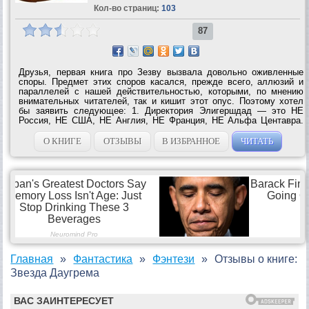
Кол-во страниц:
103
87
Друзья, первая книга про Зезву вызвала довольно оживленные
споры. Предмет этих споров касался, прежде всего, аллюзий и
параллелей с нашей действительностью, которыми, по мнению
внимательных читателей, так и кишит этот опус. Поэтому хотел
бы заявить следующее: 1. Директория Элигершдад — это НЕ
Россия, НЕ США, НЕ Англия, НЕ Франция, НЕ Альфа Центавра.
2. Солнечное королевство Мзум — это НЕ Россия, НЕ Грузия, НЕ
Югославия, НЕ Корея. ...
О КНИГЕ
ОТЗЫВЫ
В ИЗБРАННОЕ
ЧИТАТЬ
Главная
Фантастика
Фэнтези
Отзывы о книге:
Звезда Даугрема