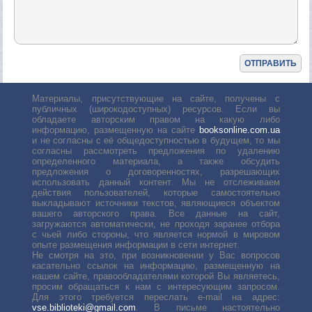
Материалы, присутствующие на сайте, получены с
публичных (широкодоступных) ресурсов. Если вы
обладаете авторским правом на какую либо
информацию, размещенную на сайте
booksonline.com.ua
и не согласны с её общедоступностью в будущем, то мы
согласны рассмотреть предложения по удалению
определенного материала, а также обсудить
предложения о договоренностях, разрешающих
использовать данный контент. Мы не отслеживаем
действия пользователей, которые самостоятельно
выкладывают источники текстов, являющиеся объектом
вашего авторского права. Все данные на сайт,
загружаются автоматически, не проходя заранее отбора
с чьей либо стороны, что является нормой в мировом
опыте размещения информации в сети интернет.
Не смотря на это, при возникновении у Вас вопросов
касательно ссылок на информацию, размещенную на
нашем сайте, правообладателями которой Вы являетесь,
просим обращаться к нам с интересующим запросом.
Для этого требуется переслать е-mail на адрес:
vse.biblioteki@gmail.com
. В письме настоятельно