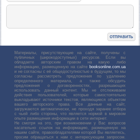
Материалы, присутствующие на сайте, получены с
публичных (широкодоступных) ресурсов. Если вы
обладаете авторским правом на какую либо
информацию, размещенную на сайте
booksonline.com.ua
и не согласны с её общедоступностью в будущем, то мы
согласны рассмотреть предложения по удалению
определенного материала, а также обсудить
предложения о договоренностях, разрешающих
использовать данный контент. Мы не отслеживаем
действия пользователей, которые самостоятельно
выкладывают источники текстов, являющиеся объектом
вашего авторского права. Все данные на сайт,
загружаются автоматически, не проходя заранее отбора
с чьей либо стороны, что является нормой в мировом
опыте размещения информации в сети интернет.
Не смотря на это, при возникновении у Вас вопросов
касательно ссылок на информацию, размещенную на
нашем сайте, правообладателями которой Вы являетесь,
просим обращаться к нам с интересующим запросом.