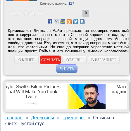
Кол-во страниц:
117
0
Криминалист Линкольн Райм приезжает во всемирно известный
центр хирургии спинного мозга в Северной Каролине в надежде,
что сложная операция по новой методике даст ему больше
свободы движения. Ему известно, что исход операции может быть
для него фатальным. Но еще до операции управление местной
полиции просит Райма и его помощницу Амелию использовать
свои криминалистические способности для поиска двух женщин,
похищенных...
О КНИГЕ
СЛУШАТЬ
ОТЗЫВЫ
В ИЗБРАННОЕ
ЧИТАТЬ
Главная
Детективы
Триллеры
Отзывы о
книге: Пустой стул