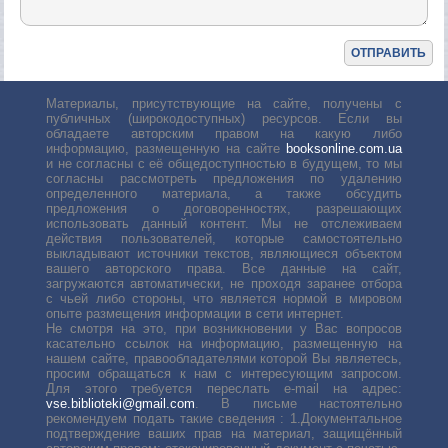
Материалы, присутствующие на сайте, получены с
публичных (широкодоступных) ресурсов. Если вы
обладаете авторским правом на какую либо
информацию, размещенную на сайте
booksonline.com.ua
и не согласны с её общедоступностью в будущем, то мы
согласны рассмотреть предложения по удалению
определенного материала, а также обсудить
предложения о договоренностях, разрешающих
использовать данный контент. Мы не отслеживаем
действия пользователей, которые самостоятельно
выкладывают источники текстов, являющиеся объектом
вашего авторского права. Все данные на сайт,
загружаются автоматически, не проходя заранее отбора
с чьей либо стороны, что является нормой в мировом
опыте размещения информации в сети интернет.
Не смотря на это, при возникновении у Вас вопросов
касательно ссылок на информацию, размещенную на
нашем сайте, правообладателями которой Вы являетесь,
просим обращаться к нам с интересующим запросом.
Для этого требуется переслать е-mail на адрес:
vse.biblioteki@gmail.com
. В письме настоятельно
рекомендуем подать такие сведения : 1.Документальное
подтверждение ваших прав на материал, защищённый