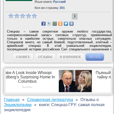
Язык книги:
Русский
Кол-во страниц:
301
1
Спецназ – самое секретное оружие любого государства,
«неприкосновенный запас» силовых структур, применяемый
только в наиболее острых, смертельно опасных ситуациях.
Спецназов много, но самый боевой, подготовленный, элитный –
армейский спецназ. В этой уникальной энциклопедии,
посвященной истории российских Сил специального назначения с
момента их зарождения до наших дней, впервые обобщены и
систематизированы сведения обо ВСЕХ...
О КНИГЕ
ОТЗЫВЫ
В ИЗБРАННОЕ
ЧИТАТЬ
Главная
Справочная литература
Отзывы о
Энциклопедии
книге: Спецназ ГРУ: самая полная
энциклопедия