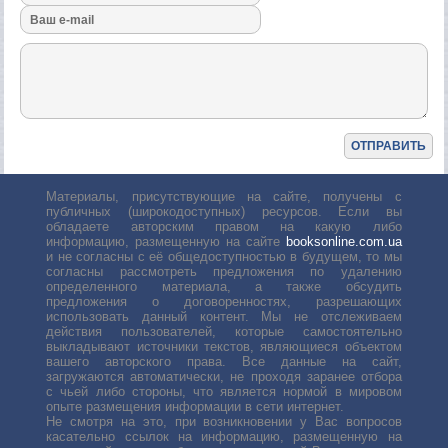
Материалы, присутствующие на сайте, получены с
публичных (широкодоступных) ресурсов. Если вы
обладаете авторским правом на какую либо
информацию, размещенную на сайте
booksonline.com.ua
и не согласны с её общедоступностью в будущем, то мы
согласны рассмотреть предложения по удалению
определенного материала, а также обсудить
предложения о договоренностях, разрешающих
использовать данный контент. Мы не отслеживаем
действия пользователей, которые самостоятельно
выкладывают источники текстов, являющиеся объектом
вашего авторского права. Все данные на сайт,
загружаются автоматически, не проходя заранее отбора
с чьей либо стороны, что является нормой в мировом
опыте размещения информации в сети интернет.
Не смотря на это, при возникновении у Вас вопросов
касательно ссылок на информацию, размещенную на