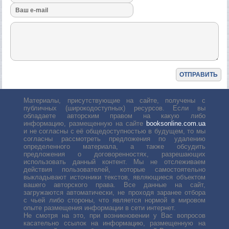
Материалы, присутствующие на сайте, получены с
публичных (широкодоступных) ресурсов. Если вы
обладаете авторским правом на какую либо
информацию, размещенную на сайте
booksonline.com.ua
и не согласны с её общедоступностью в будущем, то мы
согласны рассмотреть предложения по удалению
определенного материала, а также обсудить
предложения о договоренностях, разрешающих
использовать данный контент. Мы не отслеживаем
действия пользователей, которые самостоятельно
выкладывают источники текстов, являющиеся объектом
вашего авторского права. Все данные на сайт,
загружаются автоматически, не проходя заранее отбора
с чьей либо стороны, что является нормой в мировом
опыте размещения информации в сети интернет.
Не смотря на это, при возникновении у Вас вопросов
касательно ссылок на информацию, размещенную на