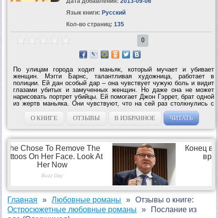
Дата добавления:
2013-09-06
Язык книги:
Русский
Кол-во страниц:
135
0
По улицам города ходит маньяк, который мучает и убивает
женщин. Мэгги Барнс, талантливая художница, работает в
полиции. Ей дан особый дар – она чувствует чужую боль и видит
глазами убитых и замученных женщин. Но даже она не может
нарисовать портрет убийцы. Ей помогает Джон Гэррет, брат одной
из жертв маньяка. Они чувствуют, что на сей раз столкнулись с
необычным злом, с которым не может справиться полиция. И
чтобы победить это зло им...
О КНИГЕ
ОТЗЫВЫ
В ИЗБРАННОЕ
ЧИТАТЬ
Главная
Любовные романы
Отзывы о книге:
Остросюжетные любовные романы
Послание из