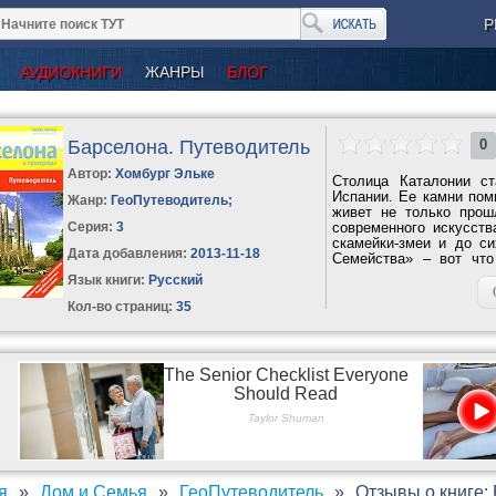
Р
АУДИОКНИГИ
ЖАНРЫ
БЛОГ
Барселона. Путеводитель
0
Автор:
Хомбург Эльке
Столица Каталонии с
Испании. Ее камни пом
Жанр:
ГеоПутеводитель
;
живет не только прош
Серия:
3
современного искусств
скамейки-змеи и до с
Дата добавления:
2013-11-18
Семейства» – вот что
обзор...
Язык книги:
Русский
Кол-во страниц:
35
я
Дом и Семья
ГеоПутеводитель
Отзывы о книге: