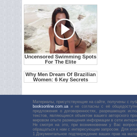
Материалы, присутствующие на сайте, получены с пуб
booksonline.com.ua
и не согласны с её общедоступн
предложения о договоренностях, разрешающих испо
текстов, являющиеся объектом вашего авторского пра
мировом опыте размещения информации в сети интерн
Не смотря на это, при возникновении у Вас вопро
обращаться к нам с интересующим запросом. Для этог
1.Документальное подтверждение ваших прав на мате