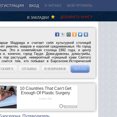
ЕГИСТРАЦИЯ
ВХОД
Я ЧИТАЮ!
МОЙ ПРОФИЛЬ
ДОБАВИТЬ КНИГУ
В ЗАКЛАДКИ
тарше Мадрида и считает себя культурной столицей
нят римлян, мавров и королей средневековья. Но город
лым. Это и олимпийская столица 1992 года, и центр
а и, конечно, город Гауди. Дома-драконы, дома-грибы,
их пор растущий, невероятный «грешный храм Святого
 снится тем, кто побывал в Барселоне.Исторический
О КНИГЕ
ОТЗЫВЫ
В ИЗБРАННОЕ
ЧИТАТЬ
 Барселона. Путеводитель