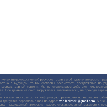
личных (широкодоступных) ресурсов. Если вы обладаете авторским пр
остью в будущем, то мы согласны рассмотреть предложения по уда
льзовать данный контент. Мы не отслеживаем действия пользовател
ва. Все данные на сайт, загружаются автоматически, не проходя заране
ет.
сов касательно ссылок на информацию, размещенную на нашем сайте
о требуется переслать е-mail на адрес:
vse.biblioteki@gmail.com
. В пис
риал, защищённый авторским правом: отсканированный документ с печ