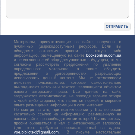
Материалы, присутствующие на сайте, получены с
публичных (широкодоступных) ресурсов. Если вы
обладаете авторским правом на какую либо
информацию, размещенную на сайте
booksonline.com.ua
и не согласны с её общедоступностью в будущем, то мы
согласны рассмотреть предложения по удалению
определенного материала, а также обсудить
предложения о договоренностях, разрешающих
использовать данный контент. Мы не отслеживаем
действия пользователей, которые самостоятельно
выкладывают источники текстов, являющиеся объектом
вашего авторского права. Все данные на сайт,
загружаются автоматически, не проходя заранее отбора
с чьей либо стороны, что является нормой в мировом
опыте размещения информации в сети интернет.
Не смотря на это, при возникновении у Вас вопросов
касательно ссылок на информацию, размещенную на
нашем сайте, правообладателями которой Вы являетесь,
просим обращаться к нам с интересующим запросом.
Для этого требуется переслать е-mail на адрес:
vse.biblioteki@gmail.com
. В письме настоятельно