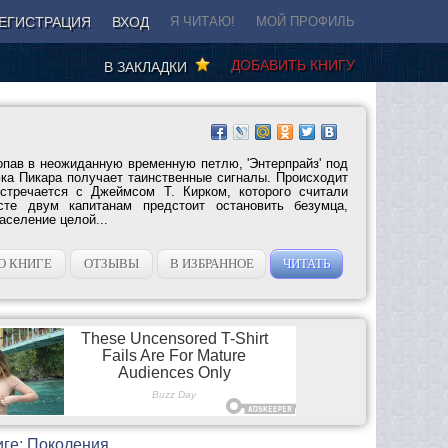
ЕГИСТРАЦИЯ
ВХОД
Я ЧИТАЮ!
МОЙ ПРОФИЛЬ
ДОБАВИТЬ КНИГУ
В ЗАКЛАДКИ
опав в неожиданную временную петлю, 'Энтерпрайз' под
а Пикара получает таинственные сигналы. Происходит
встречается с Джеймсом Т. Кирком, которого считали
сте двум капитанам предстоит остановить безумца,
аселение целой...
О КНИГЕ
ОТЗЫВЫ
В ИЗБРАННОЕ
ЧИТАТЬ
иге: Поколения