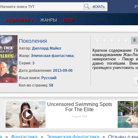
Р
АУДИОКНИГИ
ЖАНРЫ
БЛОГ
Поколения
0
Автор:
Диллард Майкл
Краткое содержание: П
командованием Жан-Люк
Жанр:
Эпическая фантастика
;
невероятное - Пикар 
Серия:
3
давно погибшим. Вме
грозящего уничтожить н
Дата добавления:
2013-09-06
Язык книги:
Русский
Кол-во страниц:
58
я
Фантастика
Эпическая фантастика
Отзывы о кн