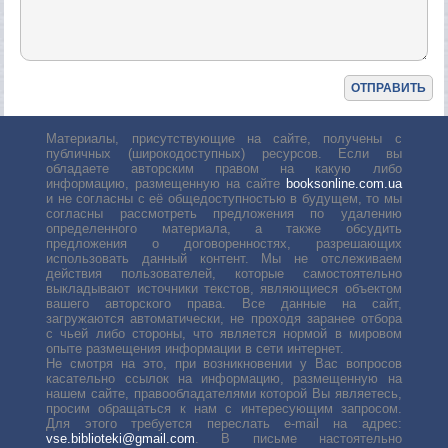
Материалы, присутствующие на сайте, получены с
публичных (широкодоступных) ресурсов. Если вы
обладаете авторским правом на какую либо
информацию, размещенную на сайте
booksonline.com.ua
и не согласны с её общедоступностью в будущем, то мы
согласны рассмотреть предложения по удалению
определенного материала, а также обсудить
предложения о договоренностях, разрешающих
использовать данный контент. Мы не отслеживаем
действия пользователей, которые самостоятельно
выкладывают источники текстов, являющиеся объектом
вашего авторского права. Все данные на сайт,
загружаются автоматически, не проходя заранее отбора
с чьей либо стороны, что является нормой в мировом
опыте размещения информации в сети интернет.
Не смотря на это, при возникновении у Вас вопросов
касательно ссылок на информацию, размещенную на
нашем сайте, правообладателями которой Вы являетесь,
просим обращаться к нам с интересующим запросом.
Для этого требуется переслать е-mail на адрес:
vse.biblioteki@gmail.com
. В письме настоятельно