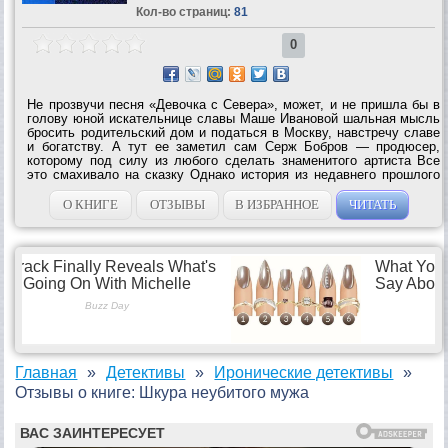
Кол-во страниц:
81
0
Не прозвучи песня «Девочка с Севера», может, и не пришла бы в
голову юной искательнице славы Маше Ивановой шальная мысль
бросить родительский дом и податься в Москву, навстречу славе
и богатству. А тут ее заметил сам Серж Бобров — продюсер,
которому под силу из любого сделать знаменитого артиста Все
это смахивало на сказку Однако история из недавнего прошлого
не давала ей покоя. Однажды Маша подобрала кулон и
мобильный телефон...
О КНИГЕ
ОТЗЫВЫ
В ИЗБРАННОЕ
ЧИТАТЬ
Главная
Детективы
Иронические детективы
Отзывы о книге: Шкура неубитого мужа