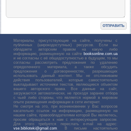
Материалы, присутствующие на сайте, получены с
публичных (широкодоступных) ресурсов. Если вы
обладаете авторским правом на какую либо
информацию, размещенную на сайте
booksonline.com.ua
и не согласны с её общедоступностью в будущем, то мы
согласны рассмотреть предложения по удалению
определенного материала, а также обсудить
предложения о договоренностях, разрешающих
использовать данный контент. Мы не отслеживаем
действия пользователей, которые самостоятельно
выкладывают источники текстов, являющиеся объектом
вашего авторского права. Все данные на сайт,
загружаются автоматически, не проходя заранее отбора
с чьей либо стороны, что является нормой в мировом
опыте размещения информации в сети интернет.
Не смотря на это, при возникновении у Вас вопросов
касательно ссылок на информацию, размещенную на
нашем сайте, правообладателями которой Вы являетесь,
просим обращаться к нам с интересующим запросом.
Для этого требуется переслать е-mail на адрес:
vse.biblioteki@gmail.com
. В письме настоятельно