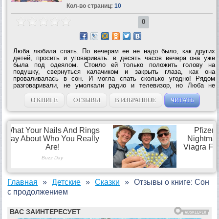
Кол-во страниц:
10
0
Люба любила спать. По вечерам ее не надо было, как других
детей, просить и уговаривать: в десять часов вечера она уже
была под одеялом. Стоило ей только положить голову на
подушку, свернуться калачиком и закрыть глаза, как она
проваливалась в сон. И могла спать сколько угодно! Рядом
разговаривали, не умолкали радио и телевизор, но Люба не
просыпалась. Даже старый будильник «Трезвон» должен был
истратить весь свой завод для того, чтобы...
О КНИГЕ
ОТЗЫВЫ
В ИЗБРАННОЕ
ЧИТАТЬ
Главная
Детские
Сказки
Отзывы о книге: Сон
с продолжением