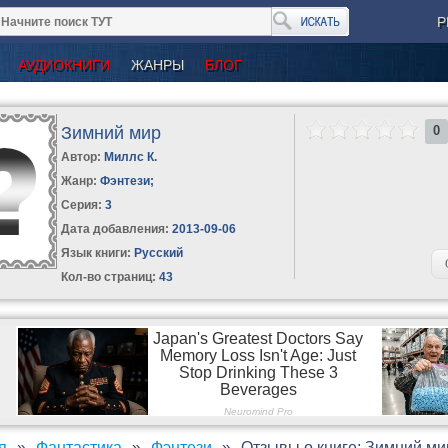
Р
АУДИОКНИГИ
ЖАНРЫ
БЛОГ
Зимний мир
0
Автор:
Миллс К.
Жанр:
Фэнтези
;
Серия:
3
Дата добавления:
2013-09-06
Язык книги:
Русский
Кол-во страниц:
43
я
Фантастика
Фэнтези
Отзывы о книге: Зимний ми