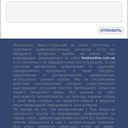
Материалы, присутствующие на сайте, получены с
публичных (широкодоступных) ресурсов. Если вы
обладаете авторским правом на какую либо
информацию, размещенную на сайте
booksonline.com.ua
и не согласны с её общедоступностью в будущем, то мы
согласны рассмотреть предложения по удалению
определенного материала, а также обсудить
предложения о договоренностях, разрешающих
использовать данный контент. Мы не отслеживаем
действия пользователей, которые самостоятельно
выкладывают источники текстов, являющиеся объектом
вашего авторского права. Все данные на сайт,
загружаются автоматически, не проходя заранее отбора
с чьей либо стороны, что является нормой в мировом
опыте размещения информации в сети интернет.
Не смотря на это, при возникновении у Вас вопросов
касательно ссылок на информацию, размещенную на
нашем сайте, правообладателями которой Вы являетесь,
просим обращаться к нам с интересующим запросом.
Для этого требуется переслать е-mail на адрес: