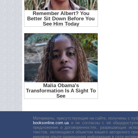
Материалы, присутствующие на сайте, получены с пуб
booksonline.com.ua
и не согласны с её общедоступн
предложения о договоренностях, разрешающих испо
текстов, являющиеся объектом вашего авторского пра
мировом опыте размещения информации в сети интерн