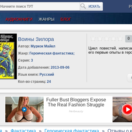
Р
АУДИОКНИГИ
ЖАНРЫ
БЛОГ
Воины Зилора
0
Автор:
Муркок Майкл
Цикл повестей, напис
его первые опыты в геро
Жанр:
Героическая фантастика
;
Серия:
3
Дата добавления:
2013-09-06
Язык книги:
Русский
Кол-во страниц:
24
я
Фантастика
Героическая фантастика
Отзывы о 