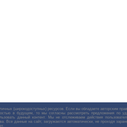
личных (широкодоступных) ресурсов. Если вы обладаете авторским пр
остью в будущем, то мы согласны рассмотреть предложения по уда
льзовать данный контент. Мы не отслеживаем действия пользовател
ва. Все данные на сайт, загружаются автоматически, не проходя заране
ет.