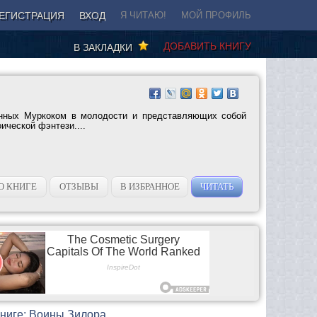
ЕГИСТРАЦИЯ
ВХОД
Я ЧИТАЮ!
МОЙ ПРОФИЛЬ
ДОБАВИТЬ КНИГУ
В ЗАКЛАДКИ
анных Муркоком в молодости и представляющих собой
ической фэнтези....
О КНИГЕ
ОТЗЫВЫ
В ИЗБРАННОЕ
ЧИТАТЬ
книге: Воины Зилора