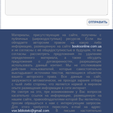
Материалы, присутствующие на сайте, получены с
публичных (широкодоступных) ресурсов. Если вы
обладаете авторским правом на какую либо
информацию, размещенную на сайте
booksonline.com.ua
и не согласны с её общедоступностью в будущем, то мы
согласны рассмотреть предложения по удалению
определенного материала, а также обсудить
предложения о договоренностях, разрешающих
использовать данный контент. Мы не отслеживаем
действия пользователей, которые самостоятельно
выкладывают источники текстов, являющиеся объектом
вашего авторского права. Все данные на сайт,
загружаются автоматически, не проходя заранее отбора
с чьей либо стороны, что является нормой в мировом
опыте размещения информации в сети интернет.
Не смотря на это, при возникновении у Вас вопросов
касательно ссылок на информацию, размещенную на
нашем сайте, правообладателями которой Вы являетесь,
просим обращаться к нам с интересующим запросом.
Для этого требуется переслать е-mail на адрес:
vse.biblioteki@gmail.com
. В письме настоятельно