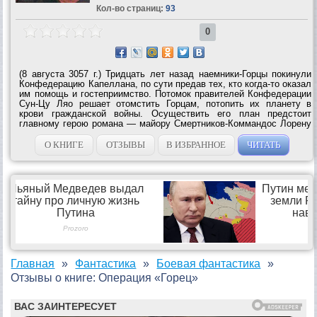
Кол-во страниц:
93
0
(8 августа 3057 г.) Тридцать лет назад наемники-Горцы покинули
Конфедерацию Капеллана, по сути предав тех, кто когда-то оказал
им помощь и гостеприимство. Потомок правителей Конфедерации
Сун-Цу Ляо решает отомстить Горцам, потопить их планету в
крови гражданской войны. Осуществить его план предстоит
главному герою романа — майору Смертников-Коммандос Лорену
Жаффрею, Горцу по крови, потомку легендарные военачальников
этого...
О КНИГЕ
ОТЗЫВЫ
В ИЗБРАННОЕ
ЧИТАТЬ
Главная
Фантастика
Боевая фантастика
Отзывы о книге: Операция «Горец»