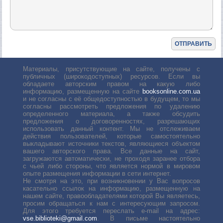
Материалы, присутствующие на сайте, получены с
публичных (широкодоступных) ресурсов. Если вы
обладаете авторским правом на какую либо
информацию, размещенную на сайте
booksonline.com.ua
и не согласны с её общедоступностью в будущем, то мы
согласны рассмотреть предложения по удалению
определенного материала, а также обсудить
предложения о договоренностях, разрешающих
использовать данный контент. Мы не отслеживаем
действия пользователей, которые самостоятельно
выкладывают источники текстов, являющиеся объектом
вашего авторского права. Все данные на сайт,
загружаются автоматически, не проходя заранее отбора
с чьей либо стороны, что является нормой в мировом
опыте размещения информации в сети интернет.
Не смотря на это, при возникновении у Вас вопросов
касательно ссылок на информацию, размещенную на
нашем сайте, правообладателями которой Вы являетесь,
просим обращаться к нам с интересующим запросом.
Для этого требуется переслать е-mail на адрес:
vse.biblioteki@gmail.com
. В письме настоятельно