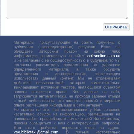
Материалы, присутствующие на сайте, получены с
публичных (широкодоступных) ресурсов. Если вы
обладаете авторским правом на какую либо
информацию, размещенную на сайте
booksonline.com.ua
и не согласны с её общедоступностью в будущем, то мы
согласны рассмотреть предложения по удалению
определенного материала, а также обсудить
предложения о договоренностях, разрешающих
использовать данный контент. Мы не отслеживаем
действия пользователей, которые самостоятельно
выкладывают источники текстов, являющиеся объектом
вашего авторского права. Все данные на сайт,
загружаются автоматически, не проходя заранее отбора
с чьей либо стороны, что является нормой в мировом
опыте размещения информации в сети интернет.
Не смотря на это, при возникновении у Вас вопросов
касательно ссылок на информацию, размещенную на
нашем сайте, правообладателями которой Вы являетесь,
просим обращаться к нам с интересующим запросом.
Для этого требуется переслать е-mail на адрес:
vse.biblioteki@gmail.com
. В письме настоятельно