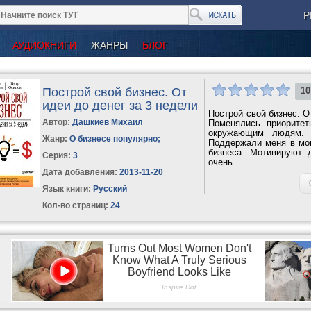
Р
АУДИОКНИГИ
ЖАНРЫ
БЛОГ
Построй свой бизнес. От
10
идеи до денег за 3 недели
Построй свой бизнес. О
Автор:
Дашкиев Михаил
Поменялись приорите
окружающим людям. 
Жанр:
О бизнесе популярно
;
Поддержали меня в мои
бизнеса. Мотивируют 
Серия:
3
очень...
Дата добавления:
2013-11-20
Язык книги:
Русский
Кол-во страниц:
24