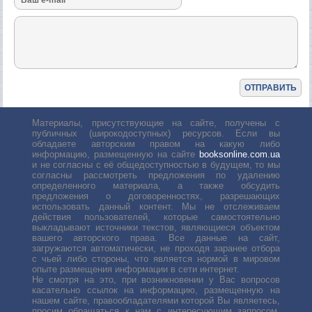
Материалы, присутствующие на сайте, получены с
публичных (широкодоступных) ресурсов. Если вы
обладаете авторским правом на какую либо
информацию, размещенную на сайте
booksonline.com.ua
и не согласны с её общедоступностью в будущем, то мы
согласны рассмотреть предложения по удалению
определенного материала, а также обсудить
предложения о договоренностях, разрешающих
использовать данный контент. Мы не отслеживаем
действия пользователей, которые самостоятельно
выкладывают источники текстов, являющиеся объектом
вашего авторского права. Все данные на сайт,
загружаются автоматически, не проходя заранее отбора
с чьей либо стороны, что является нормой в мировом
опыте размещения информации в сети интернет.
Не смотря на это, при возникновении у Вас вопросов
касательно ссылок на информацию, размещенную на
нашем сайте, правообладателями которой Вы являетесь,
просим обращаться к нам с интересующим запросом.