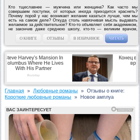
Кто тщеславнее — мужчина или женщина? Как часто мы
совершаем поступки, от которых иногда приходится краснеть?
Почему порой у нас возникает желание казаться лучше, чем мы
есть на самом деле? Откуда столь навязчивая мысль выдавать
желаемое за действительное? Кто-то объявляет себя академиком,
не закончив даже среднюю школу, кто-то — великим врачом,
проработав полгода фельдшером в деревне. Чем продиктованы
наши «сказки» и что они влекут...
О КНИГЕ
ОТЗЫВЫ
В ИЗБРАННОЕ
ЧИТАТЬ
Главная
Любовные романы
Отзывы о книге:
Короткие любовные романы
Новое амплуа