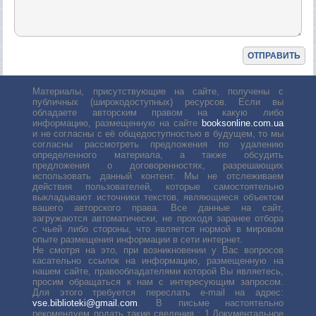
Материалы, присутствующие на сайте, получены с
публичных (широкодоступных) ресурсов. Если вы
обладаете авторским правом на какую либо
информацию, размещенную на сайте
booksonline.com.ua
и не согласны с её общедоступностью в будущем, то мы
согласны рассмотреть предложения по удалению
определенного материала, а также обсудить
предложения о договоренностях, разрешающих
использовать данный контент. Мы не отслеживаем
действия пользователей, которые самостоятельно
выкладывают источники текстов, являющиеся объектом
вашего авторского права. Все данные на сайт,
загружаются автоматически, не проходя заранее отбора
с чьей либо стороны, что является нормой в мировом
опыте размещения информации в сети интернет.
Не смотря на это, при возникновении у Вас вопросов
касательно ссылок на информацию, размещенную на
нашем сайте, правообладателями которой Вы являетесь,
просим обращаться к нам с интересующим запросом.
Для этого требуется переслать е-mail на адрес:
vse.biblioteki@gmail.com
. В письме настоятельно
рекомендуем подать такие сведения : 1.Документальное