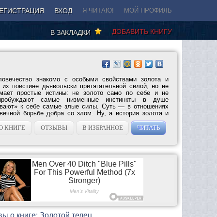
ЕГИСТРАЦИЯ
ВХОД
Я ЧИТАЮ!
МОЙ ПРОФИЛЬ
ДОБАВИТЬ КНИГУ
В ЗАКЛАДКИ
ловечество знакомо с особыми свойствами золота и
 их поистине дьявольски притягательной силой, но не
мает простые истины: не золото само по себе и не
пробуждают самые низменные инстинкты в душе
ивают» к себе самые злые силы. Суть — в отношениях
ечной борьбе добра со злом. Ну, а история золота и
О КНИГЕ
ОТЗЫВЫ
В ИЗБРАННОЕ
ЧИТАТЬ
ы о книге: Золотой телец