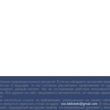
личных (широкодоступных) ресурсов. Если вы обладаете авторским пр
остью в будущем, то мы согласны рассмотреть предложения по уда
льзовать данный контент. Мы не отслеживаем действия пользовател
ва. Все данные на сайт, загружаются автоматически, не проходя заране
ет.
сов касательно ссылок на информацию, размещенную на нашем сайте
о требуется переслать е-mail на адрес:
vse.biblioteki@gmail.com
. В пис
риал, защищённый авторским правом: отсканированный документ с печ