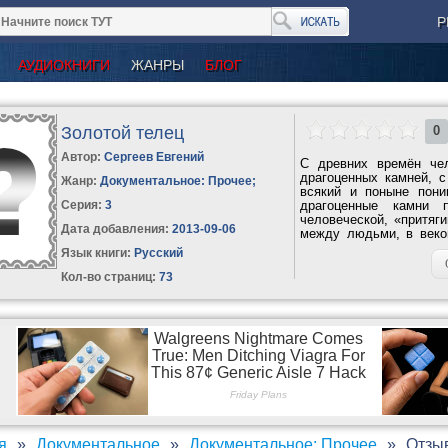
Р
АУДИОКНИГИ
ЖАНРЫ
БЛОГ
Золотой телец
0
Автор:
Сергеев Евгений
С древних времён че
драгоценных камней, с
Жанр:
Документальное: Прочее
;
всякий и поныне пони
Серия:
3
драгоценные камни 
человеческой, «притяг
Дата добавления:
2013-09-06
между людьми, в веков
драгоценных камней...
Язык книги:
Русский
Кол-во страниц:
73
я
Документальное
Документальное: Прочее
Отзыв