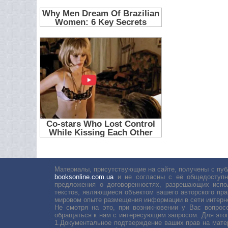
Материалы, присутствующие на сайте, получены с пуб
booksonline.com.ua
и не согласны с её общедоступн
предложения о договоренностях, разрешающих испо
текстов, являющиеся объектом вашего авторского пра
мировом опыте размещения информации в сети интерн
Не смотря на это, при возникновении у Вас вопро
обращаться к нам с интересующим запросом. Для этог
1.Документальное подтверждение ваших прав на мате