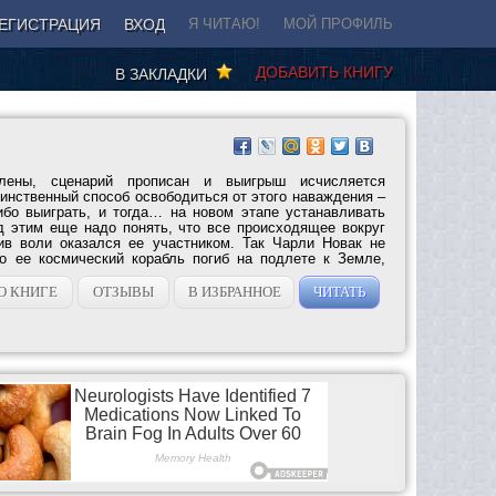
ЕГИСТРАЦИЯ
ВХОД
Я ЧИТАЮ!
МОЙ ПРОФИЛЬ
ДОБАВИТЬ КНИГУ
В ЗАКЛАДКИ
лены, сценарий прописан и выигрыш исчисляется
инственный способ освободиться от этого наваждения –
ибо выиграть, и тогда… на новом этапе устанавливать
д этим еще надо понять, что все происходящее вокруг
ив воли оказался ее участником. Так Чарли Новак не
о ее космический корабль погиб на подлете к Земле,
О КНИГЕ
ОТЗЫВЫ
В ИЗБРАННОЕ
ЧИТАТЬ