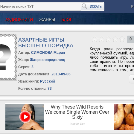
Р
АУДИОКНИГИ
ЖАНРЫ
БЛОГ
АЗАРТНЫЕ ИГРЫ
0
ВЫСШЕГО ПОРЯДКА
Когда роли распреде
Автор:
СИМОНОВА Мария
кругленькой суммой, ед
либо поломать игру, л
Жанр:
Жанр неопределен
;
свои правила. Но пере
тебя – игра и ты прот
Серия:
3
сомневалась в том, чт
пока...
Дата добавления:
2013-09-06
Язык книги:
Русский
Кол-во страниц:
73