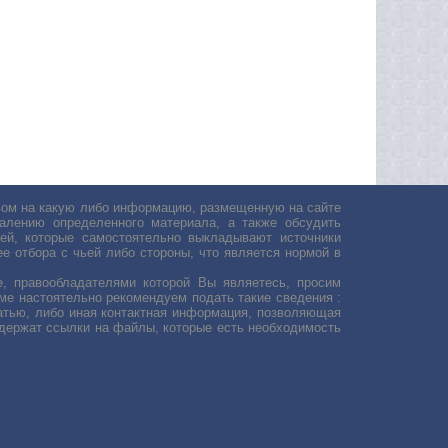
авом на какую либо информацию, размещенную на сайте
лению определенного материала, а также обсудить
ей, которые самостоятельно выкладывают источники
е отбора с чьей либо стороны, что является нормой в
, правообладателями которой Вы являетесь, просим
ьме настоятельно рекомендуем подать такие сведения :
атью, либо иная контактная информация, позволяющая
одержат ссылки на файлы, которые есть необходимость