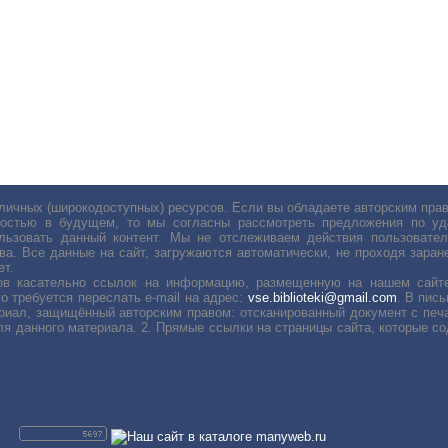
личных (широкодоступных) ресурсов. Если вы обладаете авторским пр
остью в будущем, то мы согласны рассмотреть предложения по уда
льзовать данный контент. Мы не отслеживаем действия пользовател
ва. Все данные на сайт, загружаются автоматически, не проходя заране
ет.
сов касательно ссылок на информацию, размещенную на нашем сайте
о требуется переслать е-mail на адрес:
vse.biblioteki@gmail.com
. В пис
риал, защищённый авторским правом: отсканированный документ с печ
ля данного материала. 2. Прямые ссылки на страницы сайта, которые с