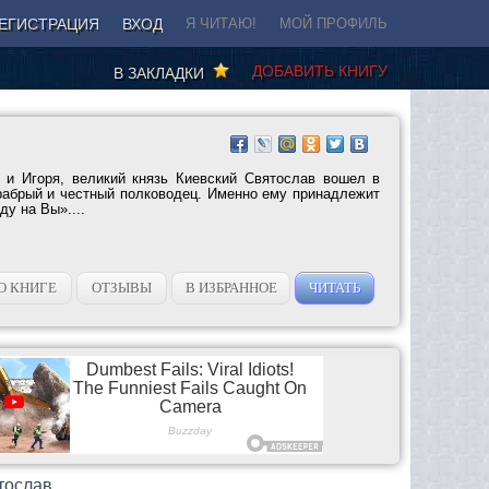
ЕГИСТРАЦИЯ
ВХОД
Я ЧИТАЮ!
МОЙ ПРОФИЛЬ
ДОБАВИТЬ КНИГУ
В ЗАКЛАДКИ
 и Игоря, великий князь Киевский Святослав вошел в
рабрый и честный полководец. Именно ему принадлежит
у на Вы»....
О КНИГЕ
ОТЗЫВЫ
В ИЗБРАННОЕ
ЧИТАТЬ
тослав