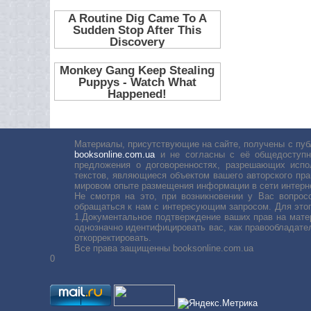
Материалы, присутствующие на сайте, получены с пуб
booksonline.com.ua
и не согласны с её общедоступн
предложения о договоренностях, разрешающих испо
текстов, являющиеся объектом вашего авторского пра
мировом опыте размещения информации в сети интерн
Не смотря на это, при возникновении у Вас вопро
обращаться к нам с интересующим запросом. Для этог
1.Документальное подтверждение ваших прав на мате
однозначно идентифицировать вас, как правообладате
откорректировать.
Все права защищенны booksonline.com.ua
0