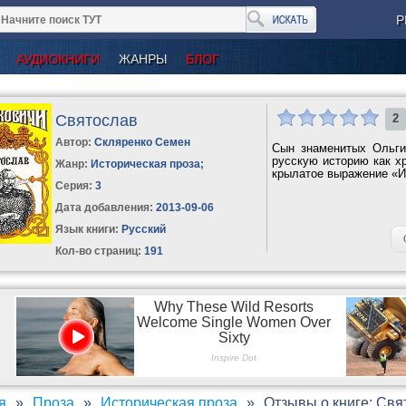
Р
АУДИОКНИГИ
ЖАНРЫ
БЛОГ
Святослав
2
Автор:
Скляренко Семен
Сын знаменитых Ольги
русскую историю как х
Жанр:
Историческая проза
;
крылатое выражение «Ид
Серия:
3
Дата добавления:
2013-09-06
Язык книги:
Русский
Кол-во страниц:
191
я
Проза
Историческая проза
Отзывы о книге: Свя