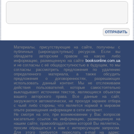
Материалы, присутствующие на сайте, получены с
публичных (широкодоступных) ресурсов. Если вы
обладаете авторским правом на какую либо
информацию, размещенную на сайте
booksonline.com.ua
и не согласны с её общедоступностью в будущем, то мы
согласны рассмотреть предложения по удалению
определенного материала, а также обсудить
предложения о договоренностях, разрешающих
использовать данный контент. Мы не отслеживаем
действия пользователей, которые самостоятельно
выкладывают источники текстов, являющиеся объектом
вашего авторского права. Все данные на сайт,
загружаются автоматически, не проходя заранее отбора
с чьей либо стороны, что является нормой в мировом
опыте размещения информации в сети интернет.
Не смотря на это, при возникновении у Вас вопросов
касательно ссылок на информацию, размещенную на
нашем сайте, правообладателями которой Вы являетесь,
просим обращаться к нам с интересующим запросом.
Для этого требуется переслать е-mail на адрес: