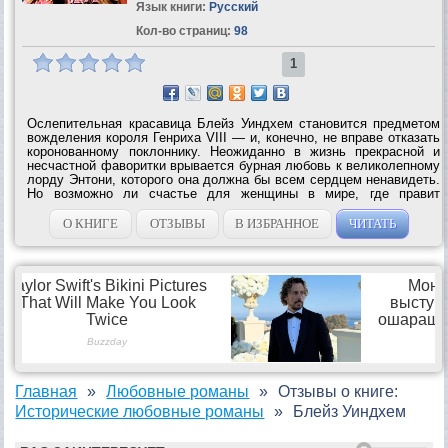
Язык книги:
Русский
Кол-во страниц:
98
1
Ослепительная красавица Блейз Уиндхем становится предметом
вожделения короля Генриха VIII — и, конечно, не вправе отказать
коронованному поклоннику. Неожиданно в жизнь прекрасной и
несчастной фаворитки врывается бурная любовь к великолепному
лорду Энтони, которого она должна бы всем сердцем ненавидеть.
Но возможно ли счастье для женщины в мире, где правит
жестокость и плетутся изощренные...
О КНИГЕ
ОТЗЫВЫ
В ИЗБРАННОЕ
ЧИТАТЬ
Главная
Любовные романы
Отзывы о книге:
Исторические любовные романы
Блейз Уиндхем