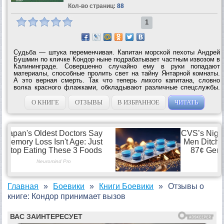
Кол-во страниц:
88
1
Судьба — штука переменчивая. Капитан морской пехоты Андрей
Бушмин по кличке Кондор ныне подрабатывает частным извозом в
Калининграде. Совершенно случайно ему в руки попадают
материалы, способные пролить свет на тайну Янтарной комнаты.
А это верная смерть. Так что теперь лихого капитана, словно
волка красного флажками, обкладывают различные спецслужбы.
Один за другим гибнут его товарищи, смерть идет за ним по
пятам. Но морскую...
О КНИГЕ
ОТЗЫВЫ
В ИЗБРАННОЕ
ЧИТАТЬ
Главная
Боевики
Книги Боевики
Отзывы о
книге: Кондор принимает вызов