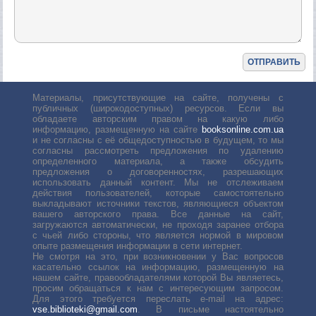
Материалы, присутствующие на сайте, получены с
публичных (широкодоступных) ресурсов. Если вы
обладаете авторским правом на какую либо
информацию, размещенную на сайте
booksonline.com.ua
и не согласны с её общедоступностью в будущем, то мы
согласны рассмотреть предложения по удалению
определенного материала, а также обсудить
предложения о договоренностях, разрешающих
использовать данный контент. Мы не отслеживаем
действия пользователей, которые самостоятельно
выкладывают источники текстов, являющиеся объектом
вашего авторского права. Все данные на сайт,
загружаются автоматически, не проходя заранее отбора
с чьей либо стороны, что является нормой в мировом
опыте размещения информации в сети интернет.
Не смотря на это, при возникновении у Вас вопросов
касательно ссылок на информацию, размещенную на
нашем сайте, правообладателями которой Вы являетесь,
просим обращаться к нам с интересующим запросом.
Для этого требуется переслать е-mail на адрес:
vse.biblioteki@gmail.com
. В письме настоятельно