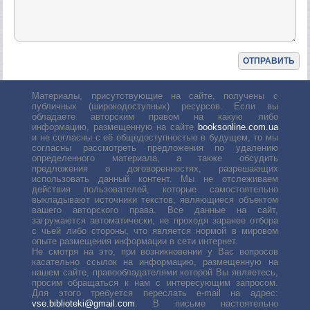
Материалы, присутствующие на сайте, получены с
публичных (широкодоступных) ресурсов. Если вы
обладаете авторским правом на какую либо
информацию, размещенную на сайте
booksonline.com.ua
и не согласны с её общедоступностью в будущем, то мы
согласны рассмотреть предложения по удалению
определенного материала, а также обсудить
предложения о договоренностях, разрешающих
использовать данный контент. Мы не отслеживаем
действия пользователей, которые самостоятельно
выкладывают источники текстов, являющиеся объектом
вашего авторского права. Все данные на сайт,
загружаются автоматически, не проходя заранее отбора
с чьей либо стороны, что является нормой в мировом
опыте размещения информации в сети интернет.
Не смотря на это, при возникновении у Вас вопросов
касательно ссылок на информацию, размещенную на
нашем сайте, правообладателями которой Вы являетесь,
просим обращаться к нам с интересующим запросом.
Для этого требуется переслать е-mail на адрес:
vse.biblioteki@gmail.com
. В письме настоятельно