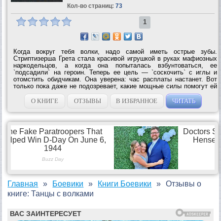
Кол-во страниц:
73
1
Когда вокруг тебя волки, надо самой иметь острые зубы.
Стриптизерша Грета стала красивой игрушкой в руках мафиозных
наркодельцов, а когда она попыталась взбунтоваться, ее
`подсадили` на героин. Теперь ее цель — `соскочить` с иглы и
отомстить обидчикам. Она уверена: час расплаты настанет. Вот
только пока даже не подозревает, какие мощные силы помогут ей
свести счеты с...
О КНИГЕ
ОТЗЫВЫ
В ИЗБРАННОЕ
ЧИТАТЬ
Главная
Боевики
Книги Боевики
Отзывы о
книге: Танцы с волками