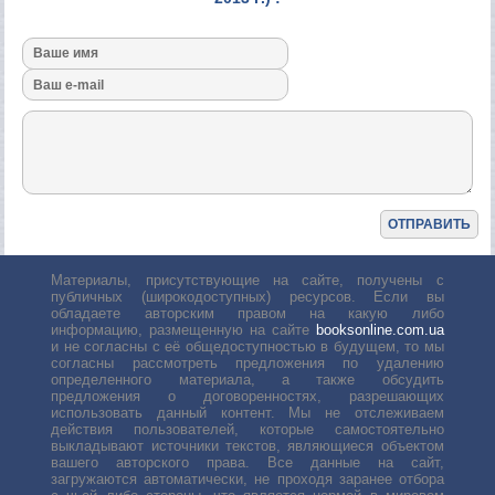
Материалы, присутствующие на сайте, получены с
публичных (широкодоступных) ресурсов. Если вы
обладаете авторским правом на какую либо
информацию, размещенную на сайте
booksonline.com.ua
и не согласны с её общедоступностью в будущем, то мы
согласны рассмотреть предложения по удалению
определенного материала, а также обсудить
предложения о договоренностях, разрешающих
использовать данный контент. Мы не отслеживаем
действия пользователей, которые самостоятельно
выкладывают источники текстов, являющиеся объектом
вашего авторского права. Все данные на сайт,
загружаются автоматически, не проходя заранее отбора