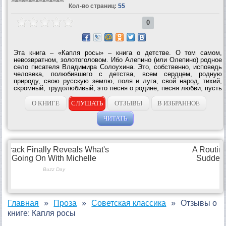
Кол-во страниц:
55
0
Эта книга – «Капля росы» – книга о детстве. О том самом,
невозвратном, золотоголовом. Ибо Алепино (или Олепино) родное
село писателя Владимира Солоухина. Это, собственно, исповедь
человека, полюбившего с детства, всем сердцем, родную
природу, свою русскую землю, поля и луга, свой народ, тихий,
скромный, трудолюбивый, это песня о родине, песня любви, пусть
сейчас никого не пугает этот, может быть, несколько
романтический оборот. Потому,...
О КНИГЕ
СЛУШАТЬ
ОТЗЫВЫ
В ИЗБРАННОЕ
ЧИТАТЬ
Главная
Проза
Советская классика
Отзывы о
книге: Капля росы