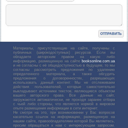
Материалы, присутствующие на сайте, получены с
публичных (широкодоступных) ресурсов. Если вы
обладаете авторским правом на какую либо
информацию, размещенную на сайте
booksonline.com.ua
и не согласны с её общедоступностью в будущем, то мы
согласны рассмотреть предложения по удалению
определенного материала, а также обсудить
предложения о договоренностях, разрешающих
использовать данный контент. Мы не отслеживаем
действия пользователей, которые самостоятельно
выкладывают источники текстов, являющиеся объектом
вашего авторского права. Все данные на сайт,
загружаются автоматически, не проходя заранее отбора
с чьей либо стороны, что является нормой в мировом
опыте размещения информации в сети интернет.
Не смотря на это, при возникновении у Вас вопросов
касательно ссылок на информацию, размещенную на
нашем сайте, правообладателями которой Вы являетесь,
просим обращаться к нам с интересующим запросом.