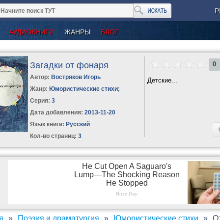
Р
АУДИОКНИГИ
ЖАНРЫ
БЛОГ
Загадки от фонаря
0
Автор:
Востряков Игорь
Детские...
Жанр:
Юмористические стихи
;
Серия:
3
Дата добавления:
2013-11-20
Язык книги:
Русский
Кол-во страниц:
3
я
Поэзия и драматургия
Юмористические стихи
О