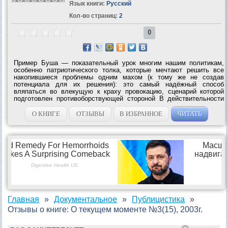
Язык книги:
Русский
Кол-во страниц:
2
0
Пример Буша — показательный урок многим нашим политикам,
особенно патриотического толка, которые мечтают решить все
накопившиеся проблемы одним махом (к тому же не создав
потенциала для их решения): это самый надёжный способ
вляпаться во влекущую к краху провокацию, сценарий которой
подготовлен противоборствующей стороной В действительности
суть религии, не всякой — а человечной религии, в том, что она
представляет собой диалог...
О КНИГЕ
ОТЗЫВЫ
В ИЗБРАННОЕ
ЧИТАТЬ
Главная
Документальное
Публицистика
Отзывы о книге: О текущем моменте №3(15), 2003г.