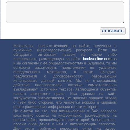
Материалы, присутствующие на сайте, получены с
публичных (широкодоступных) ресурсов. Если вы
обладаете авторским правом на какую либо
информацию, размещенную на сайте
booksonline.com.ua
и не согласны с её общедоступностью в будущем, то мы
согласны рассмотреть предложения по удалению
определенного материала, а также обсудить
предложения о договоренностях, разрешающих
использовать данный контент. Мы не отслеживаем
действия пользователей, которые самостоятельно
выкладывают источники текстов, являющиеся объектом
вашего авторского права. Все данные на сайт,
загружаются автоматически, не проходя заранее отбора
с чьей либо стороны, что является нормой в мировом
опыте размещения информации в сети интернет.
Не смотря на это, при возникновении у Вас вопросов
касательно ссылок на информацию, размещенную на
нашем сайте, правообладателями которой Вы являетесь,
просим обращаться к нам с интересующим запросом.
Для этого требуется переслать е-mail на адрес: