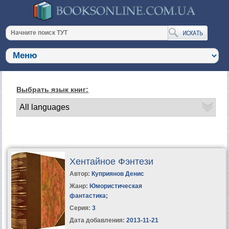
Выбрать язык книг:
Хентайное Фэнтези
Автор:
Куприянов Денис
Жанр:
Юмористическая
фантастика
;
Серия:
3
Дата добавления:
2013-11-21