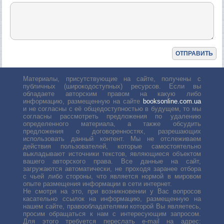
Материалы, присутствующие на сайте, получены с
публичных (широкодоступных) ресурсов. Если вы
обладаете авторским правом на какую либо
информацию, размещенную на сайте
booksonline.com.ua
и не согласны с её общедоступностью в будущем, то мы
согласны рассмотреть предложения по удалению
определенного материала, а также обсудить
предложения о договоренностях, разрешающих
использовать данный контент. Мы не отслеживаем
действия пользователей, которые самостоятельно
выкладывают источники текстов, являющиеся объектом
вашего авторского права. Все данные на сайт,
загружаются автоматически, не проходя заранее отбора
с чьей либо стороны, что является нормой в мировом
опыте размещения информации в сети интернет.
Не смотря на это, при возникновении у Вас вопросов
касательно ссылок на информацию, размещенную на
нашем сайте, правообладателями которой Вы являетесь,
просим обращаться к нам с интересующим запросом.
Для этого требуется переслать е-mail на адрес: