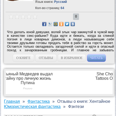
Язык книги:
Русский
Кол-во страниц:
64
0
Что делать юной девушке, волей злых чар закинутой в чужой мир
в качестве секс-рабыни? Куда идти и бежать, когда за спиной
погоня в лице коварных демонов, а люди называющие себя
твоими друзьями готовы продать тебя в рабство за горсть монет.
Остается только овладевать загадочной силой и идти в опасный
поход к зачарованным гробницам. И главное не забывать
одаривать своей лаской всех встречных мужчин, ведь возможно
среди них скрывается...
О КНИГЕ
ОТЗЫВЫ
В ИЗБРАННОЕ
ЧИТАТЬ
Главная
Фантастика
Отзывы о книге: Хентайное
Юмористическая фантастика
Фэнтези