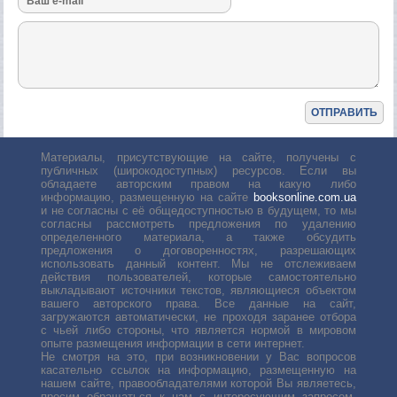
Материалы, присутствующие на сайте, получены с
публичных (широкодоступных) ресурсов. Если вы
обладаете авторским правом на какую либо
информацию, размещенную на сайте
booksonline.com.ua
и не согласны с её общедоступностью в будущем, то мы
согласны рассмотреть предложения по удалению
определенного материала, а также обсудить
предложения о договоренностях, разрешающих
использовать данный контент. Мы не отслеживаем
действия пользователей, которые самостоятельно
выкладывают источники текстов, являющиеся объектом
вашего авторского права. Все данные на сайт,
загружаются автоматически, не проходя заранее отбора
с чьей либо стороны, что является нормой в мировом
опыте размещения информации в сети интернет.
Не смотря на это, при возникновении у Вас вопросов
касательно ссылок на информацию, размещенную на
нашем сайте, правообладателями которой Вы являетесь,
просим обращаться к нам с интересующим запросом.