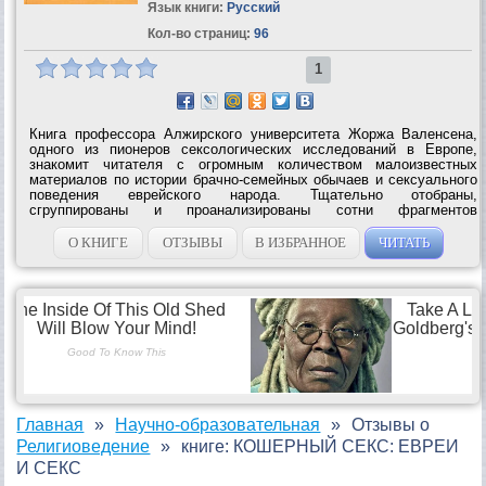
Язык книги:
Русский
Кол-во страниц:
96
1
Книга профессора Алжирского университета Жоржа Валенсена,
одного из пионеров сексологических исследований в Европе,
знакомит читателя с огромным количеством малоизвестных
материалов по истории брачно-семейных обычаев и сексуального
поведения еврейского народа. Тщательно отобраны,
сгруппированы и проанализированы сотни фрагментов
исторических сочинений и этнографических зарисовок,
литературные свидетельства, от Талмуда до...
О КНИГЕ
ОТЗЫВЫ
В ИЗБРАННОЕ
ЧИТАТЬ
Главная
Научно-образовательная
Отзывы о
Религиоведение
книге: КОШЕРНЫЙ СЕКС: ЕВРЕИ
И СЕКС