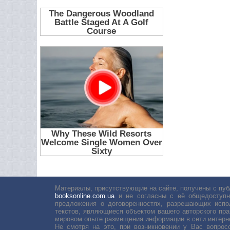
Материалы, присутствующие на сайте, получены с пуб
booksonline.com.ua
и не согласны с её общедоступн
предложения о договоренностях, разрешающих испо
текстов, являющиеся объектом вашего авторского пра
мировом опыте размещения информации в сети интерн
Не смотря на это, при возникновении у Вас вопро