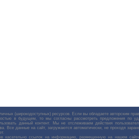
личных (широкодоступных) ресурсов. Если вы обладаете авторским пр
остью в будущем, то мы согласны рассмотреть предложения по уда
льзовать данный контент. Мы не отслеживаем действия пользовател
ва. Все данные на сайт, загружаются автоматически, не проходя заране
ет.
сов касательно ссылок на информацию, размещенную на нашем сайте