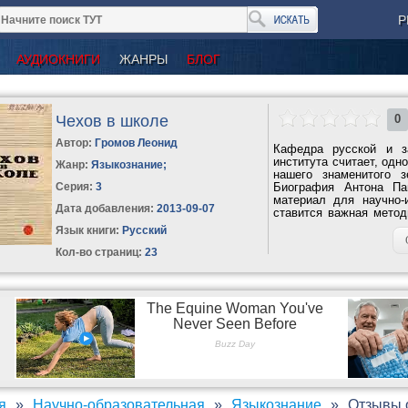
Р
АУДИОКНИГИ
ЖАНРЫ
БЛОГ
Чехов в школе
0
Автор:
Громов Леонид
Кафедра русской и за
института считает, одн
Жанр:
Языкознание
;
нашего знаменитого з
Серия:
3
Биография Антона Па
материал для научно-
Дата добавления:
2013-09-07
ставится важная метод
в...
Язык книги:
Русский
Кол-во страниц:
23
я
Научно-образовательная
Языкознание
Отзывы о