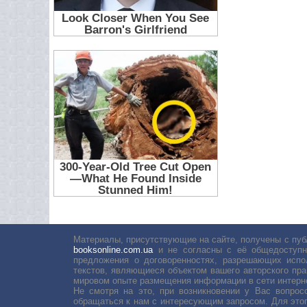
Материалы, присутствующие на сайте, получены с пуб
booksonline.com.ua
и не согласны с её общедоступн
предложения о договоренностях, разрешающих испо
текстов, являющиеся объектом вашего авторского пра
мировом опыте размещения информации в сети интерн
Не смотря на это, при возникновении у Вас вопро
обращаться к нам с интересующим запросом. Для этог