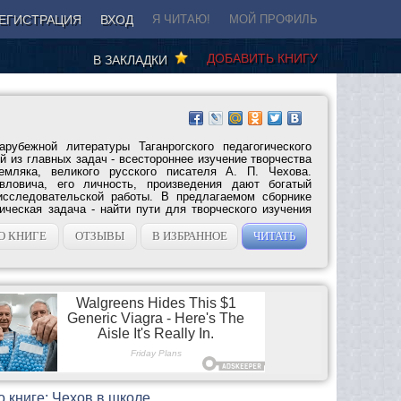
ЕГИСТРАЦИЯ
ВХОД
Я ЧИТАЮ!
МОЙ ПРОФИЛЬ
ДОБАВИТЬ КНИГУ
В ЗАКЛАДКИ
рубежной литературы Таганрогского педагогического
ой из главных задач - всестороннее изучение творчества
емляка, великого русского писателя А. П. Чехова.
вловича, его личность, произведения дают богатый
исследовательской работы. В предлагаемом сборнике
ическая задача - найти пути для творческого изучения
О КНИГЕ
ОТЗЫВЫ
В ИЗБРАННОЕ
ЧИТАТЬ
 книге: Чехов в школе