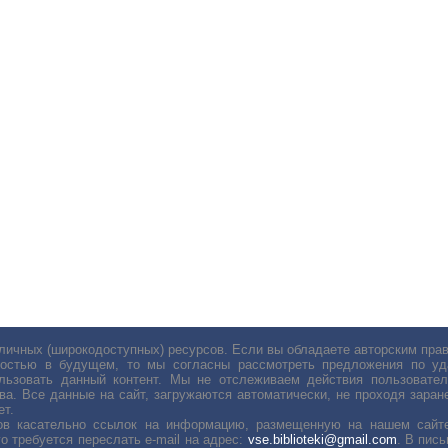
личных (широкодоступных) ресурсов. Если вы обладаете авторским пр
остью в будущем, то мы согласны рассмотреть предложения по уда
льзовать данный контент. Мы не отслеживаем действия пользовател
ва. Все данные на сайт, загружаются автоматически, не проходя заране
ет.
сов касательно ссылок на информацию, размещенную на нашем сайте
о требуется переслать е-mail на адрес:
vse.biblioteki@gmail.com
. В пис